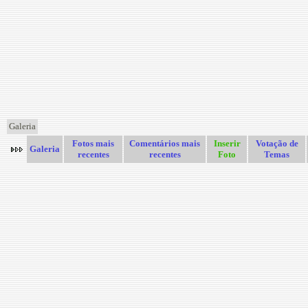
Galeria
Fotos mais
Comentários mais
Inserir
Votação de
Galeria
recentes
recentes
Foto
Temas