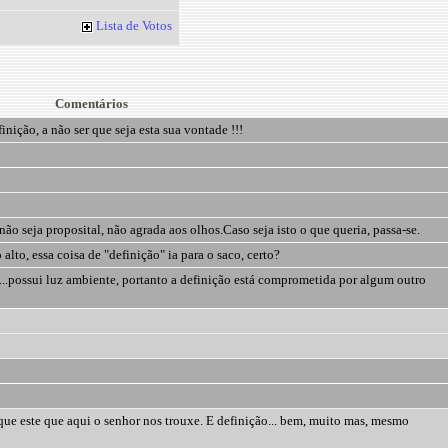
Lista de Votos
Comentários
nição, a não ser que seja esta sua vontade !!!
não seja proposital, não agrada aos olhos.Caso seja isto o que queria, passa-se.
alto, essa coisa de "definição" ia para o saco, certo?
..possui luz ambiente, portanto a definição está comprometida por algum outro
que este que aqui o senhor nos trouxe. E definição... bem, muito mas, mesmo