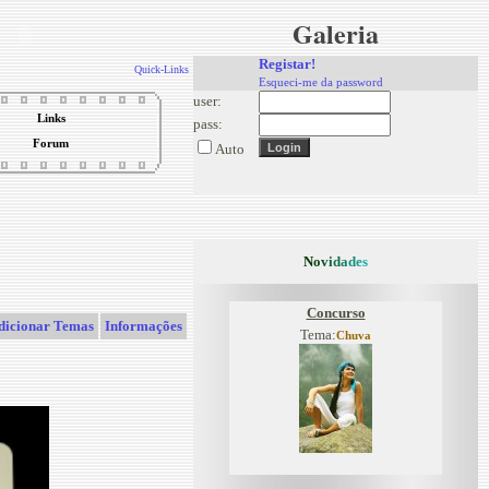
Galeria
Registar!
Quick-Links
Esqueci-me da password
user:
Links
pass:
Forum
Auto
N
o
v
i
d
a
d
e
s
Concurso
dicionar Temas
Informações
Tema:
Chuva