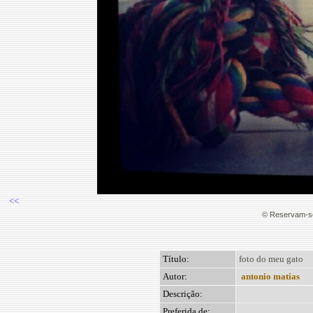
<<
© Reservam-se
Título:
foto do meu gato
Autor:
antonio matias
Descrição:
Preferida de: