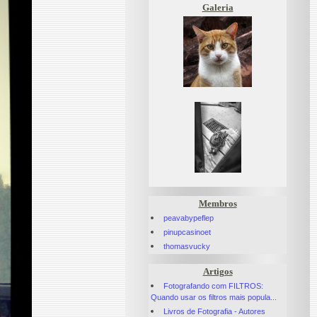
Galeria
Membros
peavabypeflep
pinupcasinoet
thomasvucky
Artigos
Fotografando com FILTROS:
Quando usar os filtros mais popula...
Livros de Fotografia - Autores