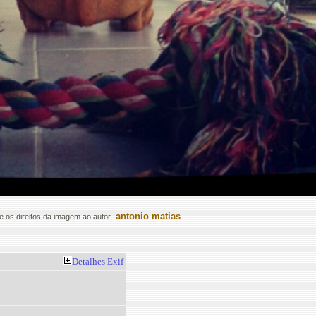
antonio matias
 os direitos da imagem ao autor
Detalhes
Exif