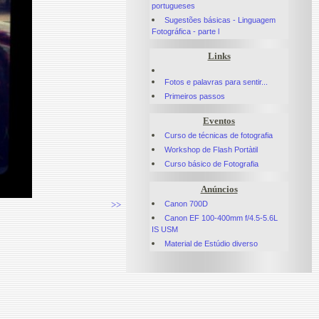
portugueses
Sugestões básicas - Linguagem
Fotográfica - parte l
Links
Fotos e palavras para sentir...
Primeiros passos
Eventos
Curso de técnicas de fotografia
Workshop de Flash Portàtil
Curso básico de Fotografia
Anúncios
Canon 700D
>>
Canon EF 100-400mm f/4.5-5.6L
IS USM
Material de Estúdio diverso