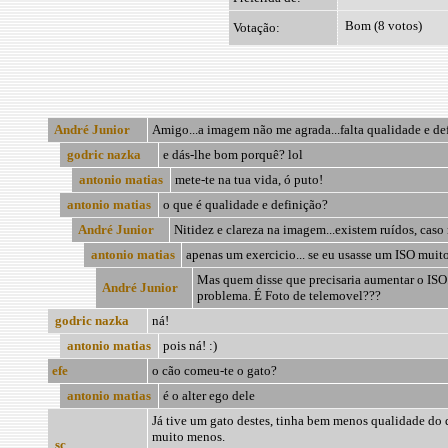
Bom (8 votos)
Votação:
André Junior
Amigo...a imagem não me agrada...falta qualidade e defi
godric nazka
e dás-lhe bom porquê? lol
antonio matias
mete-te na tua vida, ó puto!
antonio matias
o que é qualidade e definição?
André Junior
Nitidez e clareza na imagem...existem ruídos, caso 
antonio matias
apenas um exercicio... se eu usasse um ISO muito 
Mas quem disse que precisaria aumentar o ISO.
André Junior
problema. É Foto de telemovel???
godric nazka
ná!
antonio matias
pois ná! :)
efe
o cão comeu-te o gato?
antonio matias
é o alter ego dele
Já tive um gato destes, tinha bem menos qualidade do 
muito menos.
sc