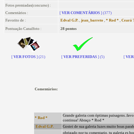
Fotos premiadas(concurso) :
Comentários :
[
VER COMENTÁRIOS
] (377)
Favorito de :
Edval G.P.
,
jean_barreto
,
* Rod *
,
Ceará 
Pontuação Canalfoto :
28 pontos
[
VER FOTOS
] (21)
[
VER PREFERIDAS
] (5)
[
VER 
Comentários:
Grande galeria com óptimas paisagens..favor
* Rod *
continua! Abraço * Rod *
Edval G.P.
Gostei de sua galeria luzes muito boas para
obrigado por tu comentario, tu galeria es bo