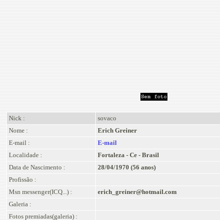
Nick :
sovaco
Nome :
Erich Greiner
E-mail :
E-mail
Localidade :
Fortaleza - Ce - Brasil
Data de Nascimento :
28/04/1970 (56 anos)
Profissão :
Msn messenger(ICQ...) :
erich_greiner@hotmail.com
Galeria :
Fotos premiadas(galeria) :