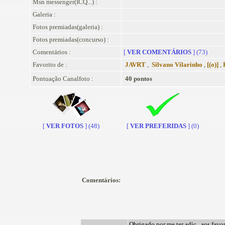
Msn messenger(ICQ...) :
Galeria :
Fotos premiadas(galeria) :
Fotos premiadas(concurso) :
Comentários :
[
VER COMENTÁRIOS
] (73)
Favorito de :
JAVRT
,
Silvano Vilarinho
,
[(o)]
,
Pontuação Canalfoto :
40 pontos
[
VER FOTOS
] (48)
[
VER PREFERIDAS
] (0)
Comentários:
Obrigado por me ter adic . aos favori