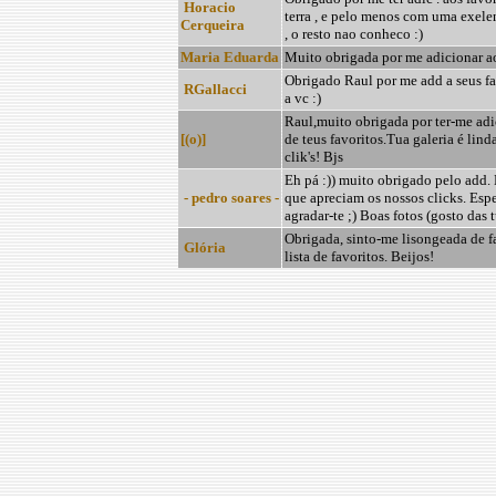
Horacio
terra , e pelo menos com uma exele
Cerqueira
, o resto nao conheco :)
Maria Eduarda
Muito obrigada por me adicionar ao
Obrigado Raul por me add a seus fa
RGallacci
a vc :)
Raul,muito obrigada por ter-me a
[(o)]
de teus favoritos.Tua galeria é lind
clik's! Bjs
Eh pá :)) muito obrigado pelo add.
- pedro soares -
que apreciam os nossos clicks. Esp
agradar-te ;) Boas fotos (gosto das t
Obrigada, sinto-me lisongeada de fa
Glória
lista de favoritos. Beijos!