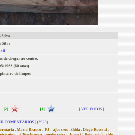
 Silva
s Silva
ail
es de chegar ao centro.
05/1966 (60 anos)
pinteiro de limpos
[2]
[1]
[ VER FOTOS ]
R COMENTÁRIOS
] (3928)
ormaria
,
Maria Branco
,
PJ
,
ajbarros
,
Shida
,
Diego Rossetti
,
reira.pinto
,
Elisa França
,
anaferreira
,
Jorge C. Reis
,
rdo3
,
alda
,