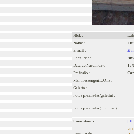
Nick :
Luis
Nome :
Lui
E-mail :
E-m
Localidade :
Ant
Data de Nascimento :
16/
Profissão :
Car
Msn messenger(ICQ...) :
Galeria :
Fotos premiadas(galeria) :
Fotos premiadas(concurso) :
Comentários :
[
VE
am
Favorito de :
fer