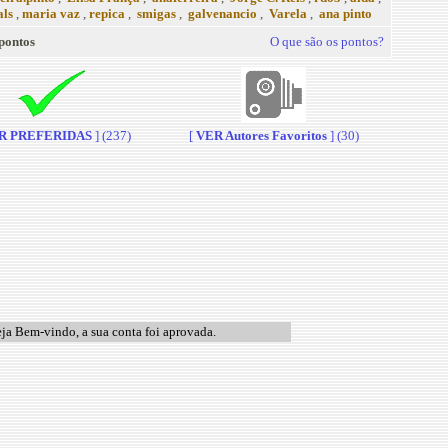
als
,
maria vaz
,
repica
,
smigas
,
galvenancio
,
Varela
,
ana pinto
pontos
O que são os pontos?
R PREFERIDAS
] (237)
[
VER Autores Favoritos
] (30)
ja Bem-vindo, a sua conta foi aprovada.