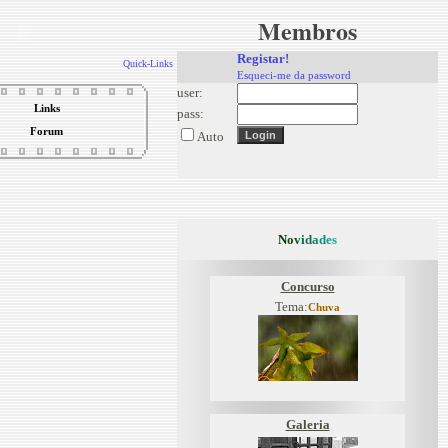
Membros
Registar!
Quick-Links
Esqueci-me da password
user:
Links
pass:
Forum
Auto
N
o
v
i
d
a
d
e
s
Concurso
Tema:
Chuva
Galeria