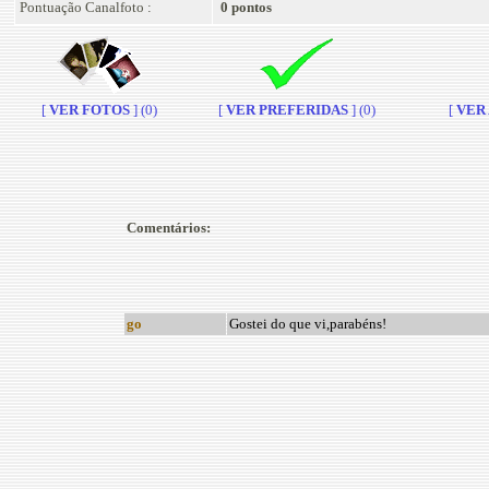
Pontuação Canalfoto :
0 pontos
[
VER FOTOS
] (0)
[
VER PREFERIDAS
] (0)
[
VER A
Comentários:
go
Gostei do que vi,parabéns!