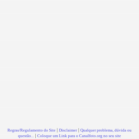
|
|
Regras/Regulamento do Site
Disclaimer
Qualquer problema, dúvida ou
|
questão...
Coloque um Link para o Canalfoto.org no seu site