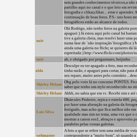
sem grandes conhecimentos técnicos,a não s
partilho aqui no canal e o que leio em revist
fotografia e clikar,clikar.... errar e aprender.
continuação de boas fotos. P.S.- uns bons 
fotográficos estão ao alcance de todos.
Olá Rodrigo, não tenho fotos na galeria por
apaguei:) Já estou aqui pelo canal há bastan
tive a galeria cheia, mas resolvi fazer uma p
nair
numa fase de `não inspiração´fotográfica:) 
ainda uma galeria no flickr, se quiseres dá l
espreitada:) http://www.flickr.com/photos/na
nair
ah, e obrigado por perguntares, beijinho
Desculpe eu ter apagado a foto, mas reconh
alda
tinha razão, e apaguei para cortar, não para 
seu reparo, muito antes pelo contrário....desc
Obg pelo voto lá no concurso PONTES. Fico 
Shirley Helane
saber que tenho um stylo reconhecido no site
Shirley Helane
Ahhh, no sabia que era vc. Recebi sim e até 
Dhárcules Pinheiro, repica e estrela 686, pe
por fazer uma alteração na galeria da fotogr
fotógrafo, mas acho que fica melhor não em
Luis Silva
qualidade mas sim no tema, uma vez que o o
mostrar a canon eos1, abraços e aproveito pa
parabéns pelas vossas galerias.
A foto a que se refere tem uma média de vot
webmaster
correspondente a "muito bom", só quando a