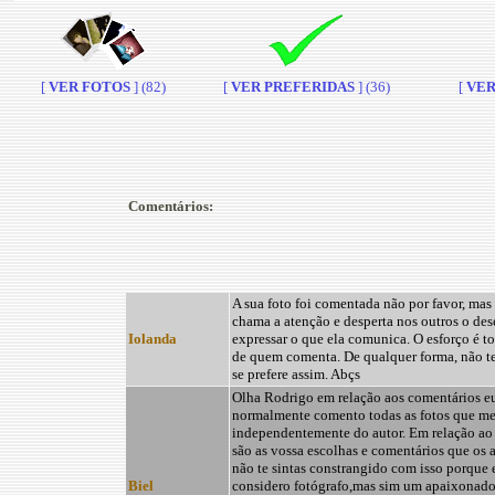
[
VER FOTOS
] (82)
[
VER PREFERIDAS
] (36)
[
VER 
Comentários:
A sua foto foi comentada não por favor, mas
chama a atenção e desperta nos outros o des
Iolanda
expressar o que ela comunica. O esforço é t
de quem comenta. De qualquer forma, não t
se prefere assim. Abçs
Olha Rodrigo em relação aos comentários e
normalmente comento todas as fotos que m
independentemente do autor. Em relação ao
são as vossa escolhas e comentários que os 
não te sintas constrangido com isso porque
Biel
considero fotógrafo,mas sim um apaixonado