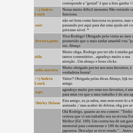
corresponde a "genial" é que a foto ganha +
/=) Andréa
Nossa muito difícil messsmo.Não entendo 
Leuck
funciona.
não sei bem como funciona os pontos, mas 
nair
passando por aqui para dar uma ajuda até c
próximo nível. *
Viva Rodrigo! Obrigado pela visita ao meu 
ferreira.pinto
prometido que o mais tardar amanhã vou "pa
teu. Abraço
Muito obga, Rodrigo por ter ido á minha gale
alda
tantos comentários....agradeço muito a sua
atenção...Um abraço e bons clicks.
Muito obrigado por ter aos seus favoritos, 
sofia moreira
verdadeira honra!
/=) Andréa
Valeu!! Obrigada pelas dicas.Abraço, bjk no
Leuck
amigo
agradeço muito por estar nos favoritos, é um
aspv
para mim ver que o meu trabalho é do seu ag
Eita amigo, eu ja sabia, mas nem notei ki a f
Shirley Helane
assinada ;/ mas acabei de deletar, obg por av
Olá Rodrigo, quanto ao teu coment: "Tenho
certeza que vi um trabalho seu na revista Fo
Melhor (Ed. 169). Um contra-luz de um gar
memorial para comemorar o 100 da imigraç
japonesa. Desculpe se tiver errado."... Antes