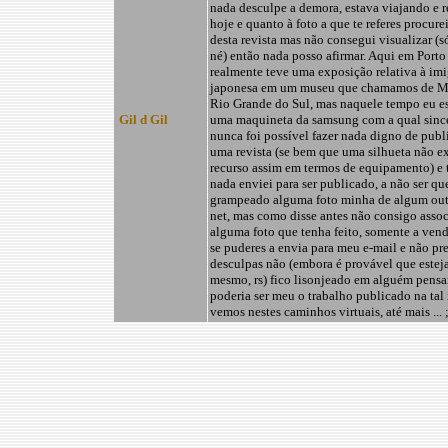
nada desculpe a demora, estava viajando e r
hoje e quanto à foto a que te referes procurei
desta revista mas não consegui visualizar (
né) então nada posso afirmar. Aqui em Porto
realmente teve uma exposição relativa à im
japonesa em um museu que chamamos de M
Rio Grande do Sul, mas naquele tempo eu e
Gil d Gil
uma maquineta da samsung com a qual sinc
nunca foi possível fazer nada digno de publ
uma revista (se bem que uma silhueta não e
recurso assim em termos de equipamento) 
nada enviei para ser publicado, a não ser q
grampeado alguma foto minha de algum out
net, mas como disse antes não consigo assoc
alguma foto que tenha feito, somente a ve
se puderes a envia para meu e-mail e não pre
desculpas não (embora é provável que esteja
mesmo, rs) fico lisonjeado em alguém pensa
poderia ser meu o trabalho publicado na tal 
vemos nestes caminhos virtuais, até mais ... ;-)