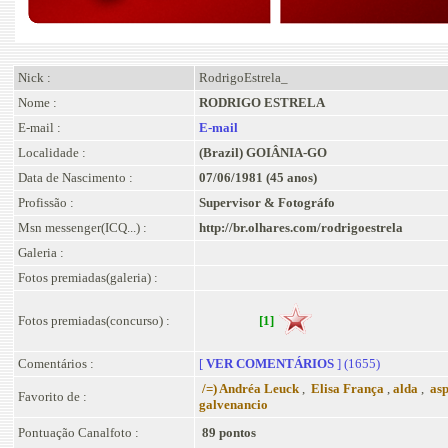
Nick :
RodrigoEstrela_
Nome :
RODRIGO ESTRELA
E-mail :
E-mail
Localidade :
(Brazil) GOIÂNIA-GO
Data de Nascimento :
07/06/1981 (45 anos)
Profissão :
Supervisor & Fotográfo
Msn messenger(ICQ...) :
http://br.olhares.com/rodrigoestrela
Galeria :
Fotos premiadas(galeria) :
Fotos premiadas(concurso) :
[1]
Comentários :
[
VER COMENTÁRIOS
] (1655)
/=) Andréa Leuck
,
Elisa França
,
alda
,
as
Favorito de :
galvenancio
Pontuação Canalfoto :
89 pontos