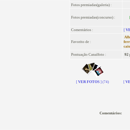
Fotos premiadas(galeria) :
Fotos premiadas(concurso) :
Comentários :
[
VE
Alb
Favorito de :
fer
cai
Pontuação Canalfoto :
92 
[
VER FOTOS
] (74)
[
VE
Comentários: