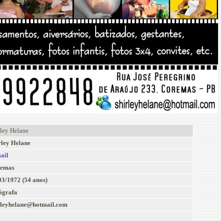
rley Helane
rley Helane
ail
emas
03/1972 (54 anos)
ógrafa
rleyhelane@hotmail.com