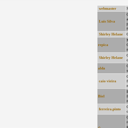
webmaster
a
Luis Silva
p
Shirley Helane
repica
G
m
Shirley Helane
alda
O
caio vieira
n
Biel
f
ferreira.pinto
r