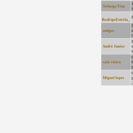
J
Siebzigs-Eins
f
RodrigoEstrela_
smigas
D
André Junior
s
caio vieira
b
p
Miguel lopes