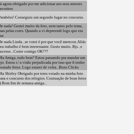
á agora obrigado por me adicionar aos seus autores
avoritos
Parabéns! Conseguiu um segundo lugar no concurso.
De nada! Gostei muito da foto, nem tanto pelo tema,
mas pelas cores. Quando a vi depreendi logo que era
tua
e nada Linda...se votei é por que você mereceu.Aliás
eu trabalho é bem interessante..Gosto muito..Bjs...e
sucesso...Conte comigo OK???
Ola Amiga, tudo bem? Estou passando pra mandar um
jo. Estou c/ a visão prejudicada por isso que ñ tenho
ostado fotos. Logo estarei de volta...Bons Clicks
Ola Shirley Obrigado por teres votado na minha foto
para o concurso dos relogios. Contuação de boas fotos
;) Bom fim de semana amiga...