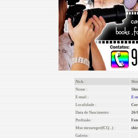
Nick :
Shi
Nome :
Shi
E-mail :
E-m
Localidade :
Cor
Data de Nascimento :
26/
Profissão :
Fot
Msn messenger(ICQ...) :
shi
Galeria :