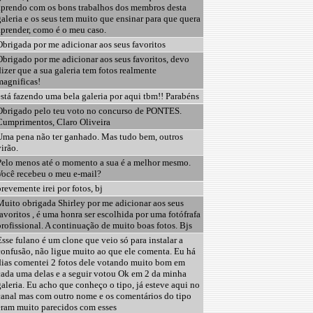
aprendo com os bons trabalhos dos membros desta
aleria e os seus tem muito que ensinar para que quera
aprender, como é o meu caso.
brigada por me adicionar aos seus favoritos
Obrigado por me adicionar aos seus favoritos, devo
izer que a sua galeria tem fotos realmente
magnificas!
stá fazendo uma bela galeria por aqui tbm!! Parabéns
Obrigado pelo teu voto no concurso de PONTES.
Cumprimentos, Claro Oliveira
Uma pena não ter ganhado. Mas tudo bem, outros
irão.
Pelo menos até o momento a sua é a melhor mesmo.
Você recebeu o meu e-mail?
revemente irei por fotos, bj
Muito obrigada Shirley por me adicionar aos seus
avoritos , é uma honra ser escolhida por uma fotófrafa
rofissional. A continuação de muito boas fotos. Bjs
sse fulano é um clone que veio só para instalar a
confusão, não ligue muito ao que ele comenta. Eu há
dias comentei 2 fotos dele votando muito bom em
cada uma delas e a seguir votou Ok em 2 da minha
aleria. Eu acho que conheço o tipo, já esteve aqui no
canal mas com outro nome e os comentários do tipo
eram muito parecidos com esses