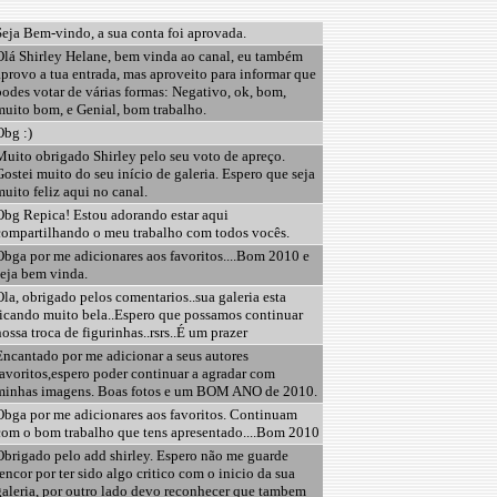
Seja Bem-vindo, a sua conta foi aprovada.
Olá Shirley Helane, bem vinda ao canal, eu também
provo a tua entrada, mas aproveito para informar que
odes votar de várias formas: Negativo, ok, bom,
muito bom, e Genial, bom trabalho.
Obg :)
Muito obrigado Shirley pelo seu voto de apreço.
ostei muito do seu início de galeria. Espero que seja
uito feliz aqui no canal.
Obg Repica! Estou adorando estar aqui
compartilhando o meu trabalho com todos vocês.
Obga por me adicionares aos favoritos....Bom 2010 e
seja bem vinda.
la, obrigado pelos comentarios..sua galeria esta
ficando muito bela..Espero que possamos continuar
ossa troca de figurinhas..rsrs..É um prazer
Encantado por me adicionar a seus autores
avoritos,espero poder continuar a agradar com
minhas imagens. Boas fotos e um BOM ANO de 2010.
Obga por me adicionares aos favoritos. Continuam
com o bom trabalho que tens apresentado....Bom 2010
Obrigado pelo add shirley. Espero não me guarde
encor por ter sido algo critico com o inicio da sua
galeria, por outro lado devo reconhecer que tambem