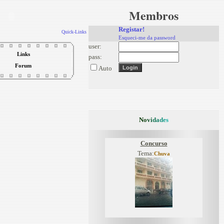
Membros
Registar!
Quick-Links
Esqueci-me da password
user:
Links
pass:
Forum
Auto
N
o
v
i
d
a
d
e
s
Concurso
Tema:
Chuva