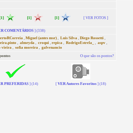
[1]
[1]
[1]
[ VER FOTOS ]
R COMENTÁRIOS
] (338)
ertoRCorreia
,
Miguel (antes msr)
,
Luis Silva
,
Diego Rossetti
,
reira.pinto
,
almeyda
,
croqui
,
repica
,
RodrigoEstrela_
,
aspv
,
o vieira
,
sofia moreira
,
galvenancio
pontos
O que são os pontos?
R PREFERIDAS
] (14)
[
VER Autores Favoritos
] (18)