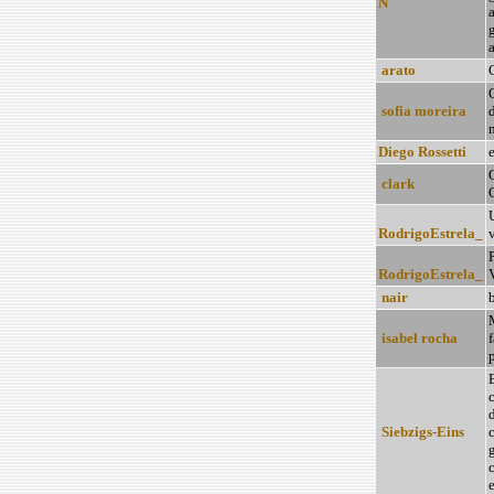
Ñ
g
arato
O
sofia moreira
d
Diego Rossetti
e
clark
RodrigoEstrela_
v
RodrigoEstrela_
nair
b
isabel rocha
f
p
E
Siebzigs-Eins
g