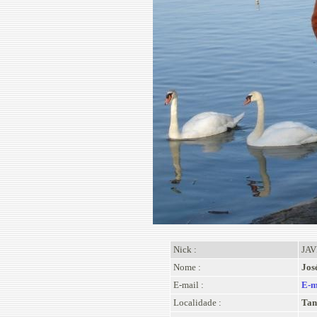
Nick :
JAV
Nome :
Jos
E-mail :
E-m
Localidade :
Tan