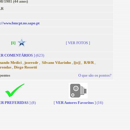
08/1981 (44 anos)
.R
p://www.bmcpt.no.sapo.pt
[1]
[ VER FOTOS ]
R COMENTÁRIOS
] (623)
nando Medici
,
joserodr
,
Silvano Vilarinho
,
[(o)]
,
RAVR
,
rondas
,
Diego Rossetti
pontos
O que são os pontos?
R PREFERIDAS
] (8)
[
VER Autores Favoritos
] (16)