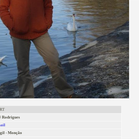
RT
é Rodrigues
ail
gil - Monção