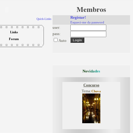
Membros
Registar!
Quick-Links
Esqueci-me da password
user:
Links
pass:
Forum
Auto
N
o
v
i
d
a
d
e
s
Concurso
Tema:
Chuva