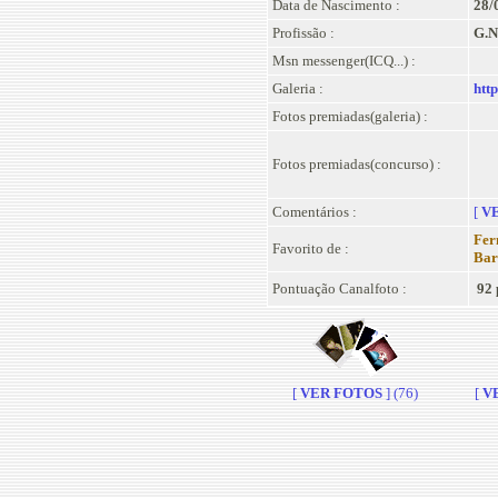
Data de Nascimento :
28/
Profissão :
G.N
Msn messenger(ICQ...) :
Galeria :
htt
Fotos premiadas(galeria) :
Fotos premiadas(concurso) :
Comentários :
[
VE
Fer
Favorito de :
Bar
Pontuação Canalfoto :
92 
[
VER FOTOS
] (76)
[
VE