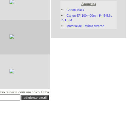
Anúncios
Canon 700D
Canon EF 100-400mm f/4.5-5.6L
IS USM
Material de Estúdio diverso
urso reinicia com um novo Tema