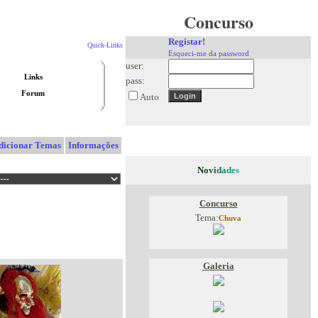
Concurso
Registar!
Quick-Links
Esqueci-me da password
user:
Links
pass:
Forum
Auto
dicionar Temas
Informações
N
o
v
i
d
a
d
e
s
Concurso
Tema:
Chuva
Galeria