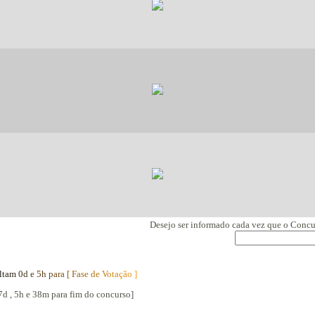
Desejo ser informado cada vez que o Conc
l
t
a
m
0
d
e
5
h
p
a
r
a
[
F
a
s
e
d
e
V
o
t
a
ç
ã
o
]
7d , 5h e 38m para fim do concurso]