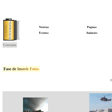
Notícias
Páginas
Eventos
Anúncios
Concurso
F
a
s
e
d
e
I
n
s
e
r
i
r
F
o
t
o
s
(