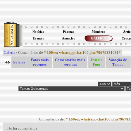
Notícias
Páginas
Membros
Artig
Eventos
Anúncios
GALERIA
Concu
Galeria
/ Comentários de
* 160sex whatsapp chat160 plus79679331681*
Fotos mais
Comentários mais
Inserir
Votação de
Galeria
recentes
recentes
Foto
Temas
Comentários de:
* 160sex whatsapp chat160 plus79679
não há comentários