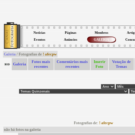
Notícias
Páginas
Membros
Artig
Eventos
Anúncios
GALERIA
Concu
Galeria
/ Fotografias de
! afecpw
Fotos mais
Comentários mais
Inserir
Votação de
Galeria
recentes
recentes
Foto
Temas
Fotografias de:
! afecpw
não há fotos na galeria