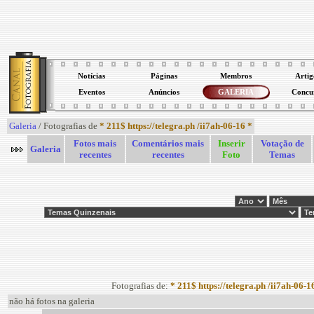
Notícias
Páginas
Membros
Artig
Eventos
Anúncios
GALERIA
Concu
Galeria
/ Fotografias de
* 211$ https://telegra.ph /ii7ah-06-16 *
Fotos mais
Comentários mais
Inserir
Votação de
Galeria
recentes
recentes
Foto
Temas
Fotografias de:
* 211$ https://telegra.ph /ii7ah-06-1
não há fotos na galeria