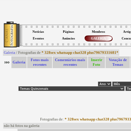
Notícias
Páginas
Membros
Artig
Eventos
Anúncios
GALERIA
Concu
Galeria
/ Fotografias de
* 328sex whatsapp chat328 plus79679331681*
Fotos mais
Comentários mais
Inserir
Votação de
Galeria
recentes
recentes
Foto
Temas
Fotografias de:
* 328sex whatsapp chat328 plus796793
não há fotos na galeria