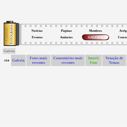
Notícias
Páginas
Membros
Artig
Eventos
Anúncios
GALERIA
Concu
Galeria
Fotos mais
Comentários mais
Inserir
Votação de
Galeria
recentes
recentes
Foto
Temas