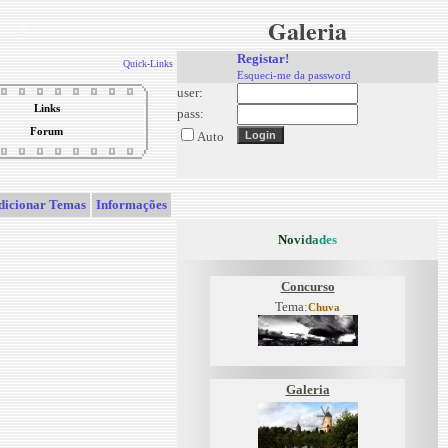
Galeria
Registar!
Quick-Links
Esqueci-me da password
user:
Links
pass:
Forum
Auto
dicionar Temas
Informações
N
o
v
i
d
a
d
e
s
Concurso
Tema:
Chuva
Galeria