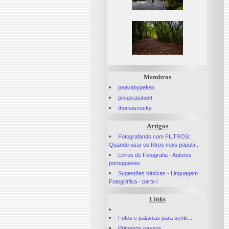
Membros
peavabypeflep
pinupcasinoet
thomasvucky
Artigos
Fotografando com FILTROS:
Quando usar os filtros mais popula...
Livros de Fotografia - Autores
portugueses
Sugestões básicas - Linguagem
Fotográfica - parte l
Links
Fotos e palavras para sentir...
Primeiros passos