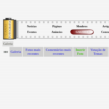
Notícias
Páginas
Membros
Artig
Eventos
Anúncios
GALERIA
Concu
Galeria
Fotos mais
Comentários mais
Inserir
Votação de
Galeria
recentes
recentes
Foto
Temas