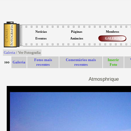
Notícias
Páginas
Membros
Eventos
Anúncios
GALERIA
Galeria
/ Ver Fotografia
Fotos mais
Comentários mais
Inserir
Galeria
recentes
recentes
Foto
Atmosphrique