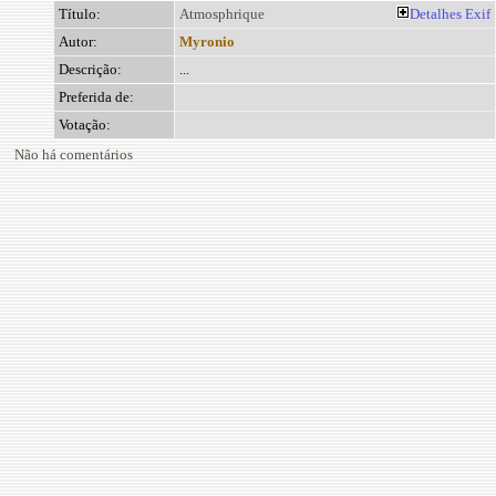
Título:
Atmosphrique
Detalhes
Exif
Autor:
Myronio
Descrição:
...
Preferida de:
Votação:
Não há comentários