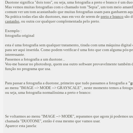
Duotone significa "dois tons", ou seja, uma fotografia a preto e branco é um du
Mas vemos muitas fotografias com o chamado tom "Sepia", um tom meio amare
comum ver um tom acastanhado que muitas fotografias usam para ganharem aquel
Na prática todas elas são duotones, mas em vez de serem de
preto e branco
são 
castanho
, ou outra cor qualquer complementada pelo preto.
Exemplo :
fotografia original
esta é uma fotografia sem qualquer tratamento, tirada com uma máquina digital
para ser aqui inserida. Como podem verificar é uma foto que com alguma pós-pr
interessante.
Passemos a fotografia a um duotone...
Vou-me basear no photoshop, quem usa outro software provavelmente também de
função no programa que usa.
Para passar a fotografia a duotone, primeiro que tudo passamos a fotografia a
"g
ao menu "IMAGE --> MODE --> GRAYSCALE" , neste momento temos a fotografi
ou seja, uma fotografia normalíssima a preto e branco:
Se voltarmos ao menu "IMAGE --> MODE", reparamos que agora já podemos usa
chamada "DUOTONE", então é essa mesmo que vamos usar.
Aparece esta janela: