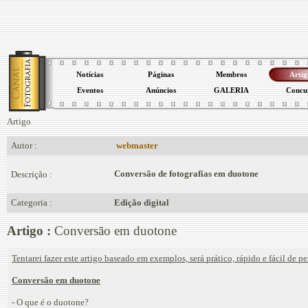
Notícias
Páginas
Membros
Artig
Eventos
Anúncios
GALERIA
Concu
Artigo
Autor :
webmaster
Conversão de fotografias em duotone
Descrição :
Categoria :
Edição digital
Artigo :
Conversão em duotone
Tentarei fazer este artigo baseado em exemplos, será prático, rápido e fácil de pe
Conversão em duotone
- O que é o duotone?