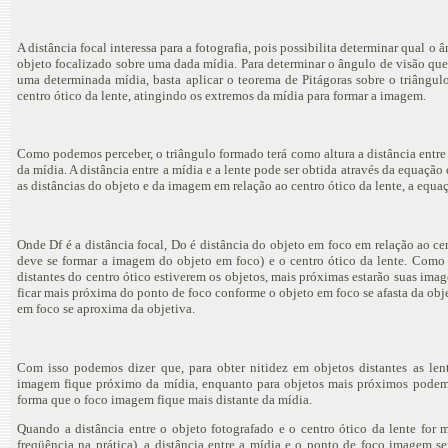
A distância focal interessa para a fotografia, pois possibilita determinar qual
objeto focalizado sobre uma dada mídia. Para determinar o ângulo de visão que
uma determinada mídia, basta aplicar o teorema de Pitágoras sobre o triângul
centro ótico da lente, atingindo os extremos da mídia para formar a imagem.
Como podemos perceber, o triângulo formado terá como altura a distância entre
da mídia. A distância entre a mídia e a lente pode ser obtida através da equação 
as distâncias do objeto e da imagem em relação ao centro ótico da lente, a equa
Onde Df é a distância focal, Do é distância do objeto em foco em relação ao cen
deve se formar a imagem do objeto em foco) e o centro ótico da lente. Com
distantes do centro ótico estiverem os objetos, mais próximas estarão suas im
ficar mais próxima do ponto de foco conforme o objeto em foco se afasta da obj
em foco se aproxima da objetiva.
Com isso podemos dizer que, para obter nitidez em objetos distantes as le
imagem fique próximo da mídia, enquanto para objetos mais próximos podemo
forma que o foco imagem fique mais distante da mídia.
Quando a distância entre o objeto fotografado e o centro ótico da lente for 
freqüência na prática), a distância entre a mídia e o ponto de foco imagem s