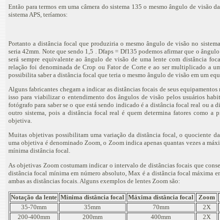
Então para termos em uma câmera do sistema 135 o mesmo ângulo de visão d
sistema APS, teríamos:
Portanto a distância focal que produziria o mesmo ângulo de visão no siste
seria 42mm. Note que sendo 1,5 . Dfaps = Df135 podemos afirmar que o ângulo
será sempre equivalente ao ângulo de visão de uma lente com distância foc
relação foi denominada de Crop ou Fator de Corte e ao ser multiplicado a um
possibilita saber a distância focal que teria o mesmo ângulo de visão em um e
Alguns fabricantes chegam a indicar as distâncias focais de seus equipamentos
isso para viabilizar o entendimento dos ângulos de visão pelos usuários habi
fotógrafo para saber se o que está sendo indicado é a distância focal real ou a
outro sistema, pois a distância focal real é quem determina fatores como a
objetiva.
Muitas objetivas possibilitam uma variação da distância focal, o quociente d
uma objetiva é denominado Zoom, o Zoom indica apenas quantas vezes a máxima
mínima distância focal.
As objetivas Zoom costumam indicar o intervalo de distâncias focais que co
distância focal mínima em número absoluto, Max é a distância focal máxima e
ambas as distâncias focais. Alguns exemplos de lentes Zoom são:
Notação da lente
Mínima distância focal
Máxima distância focal
Zoom
35-70mm
35mm
70mm
2X
200-400mm
200mm
400mm
2X