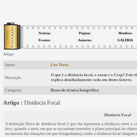
Notícias
Páginas
Membros
Eventos
Anúncios
GALERIA
Artigo
Autor :
Leo Terra
O que é a distância focal, o zoom e o Crop? Este t
Descrição :
explica detalhadamente cada um destes fatores.
Categoria :
Bases de técnica fotográfica
Artigo :
Distância Focal
Distância Focal
A definição física de distância focal é que ela representa a distância entre o
foco, quando o meio em que se encontram inseridos o plano principal do objet
na maioria das situações em que fotografamos), então a distância focal imagem e 