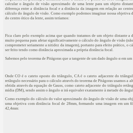
calcular o ângulo de visão aproximado de uma lente para um objeto distante 
diferença entre a distância focal e a distância da imagem em relação ao centr
cálculo do ângulo de visão. Como exemplo podemos imaginar nossa objetiva d
do centro ótico da lente, assim teríamos:
Fica claro pelo exemplo acima que quando tratamos de um objeto distante a dif
muito pequena para afetar significativamente o cálculo do ângulo de visão (nã
comprometer seriamente a nitidez da imagem), portanto para efeito prático, o c
ser feito tendo como distância aproximada a própria distância focal.
Sabemos pelo teorema de Pitágoras que a tangente de um dado ângulo α em um t
Onde CO é o cateto oposto do triângulo, CA é o cateto adjacente do triângul
retângulo necessário para o cálculo através do teorema de Pitágoras usamos a al
obtida através da equação de Gauss, como cateto adjacente do triângulo retâng
mídia (DM), sendo assim o ângulo α irá equivaler exatamente à metade do ângul
Como exemplo do cálculo do valor aproximado do ângulo de visão de uma objet
uma objetiva com distância focal de 28mm, formando uma imagem em um film
42,4mm: