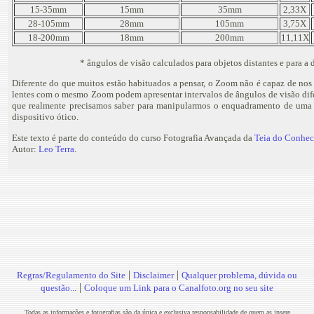
15-35mm
15mm
35mm
2,33X
28-105mm
28mm
105mm
3,75X
18-200mm
18mm
200mm
11,11X
* ângulos de visão calculados para objetos distantes e para a
Diferente do que muitos estão habituados a pensar, o Zoom não é capaz de nos
lentes com o mesmo Zoom podem apresentar intervalos de ângulos de visão difer
que realmente precisamos saber para manipularmos o enquadramento de uma
dispositivo ótico.
Este texto é parte do conteúdo do curso Fotografia Avançada da
Teia do Conhe
Autor:
Leo Terra
.
|
|
Regras/Regulamento do Site
Disclaimer
Qualquer problema, dúvida ou
|
questão...
Coloque um Link para o Canalfoto.org no seu site
Todas as informações e fotografias são da única e exclusiva responsabilidade de quem as insere