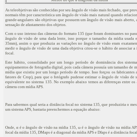
As teleobjetivas são conhecidas por seu ângulo de visão mais fechado, que pro
normais têm por característica um ângulo de visão mais natural quando relaci
grande-angulares são objetivas que possuem um ângulo de visão mais aberto
sensação de afastamento dos objetos.
Com o uso intenso das câmeras do formato 135 (que foram dominantes no passad
ângulo de visão de uma dada lente, isso porque o tamanho da mídia usada e
35mm), assim o que produzia as variações no ângulo de visão eram exatamente
medir o ângulo de visão de uma dada objetiva criou-se o hábito de associar a
focal.
Este hábito, consolidado por um longo período de dominância dos sistem
equipamentos de fotografia digital, pois cada câmera possuía um tamanho de mí
mídia que existiu por um longo período de tempo. Isso forçou os fabricantes
fatores de Crop), para que o fotógrafo pudesse estimar o ângulo de visão de 
equivalente no sistema 135. No exemplo abaixo temos as diferenças entre o
câmera com mídia APS.
Para sabermos qual seria a distância focal no sistema 135, que produziria o 
um sistema APS, bastaria preenchermos a equação abaixo:
Onde, α é o ângulo de visão na mídia 135, ω é o ângulo de visão na mídia AP
focal da mídia 135, DMaps é a diagonal da mídia APS e Dfaps é a distância foca