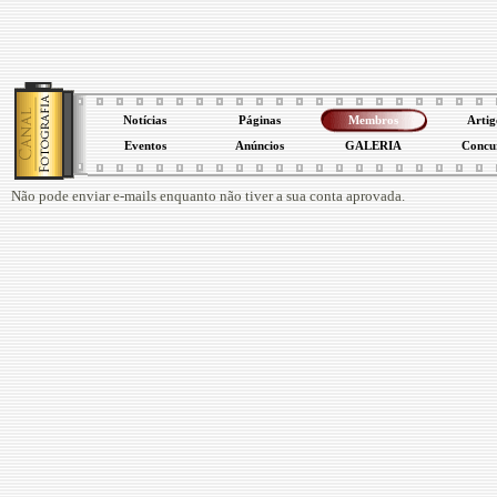
Notícias
Páginas
Membros
Artig
Eventos
Anúncios
GALERIA
Concu
Não pode enviar e-mails enquanto não tiver a sua conta aprovada.