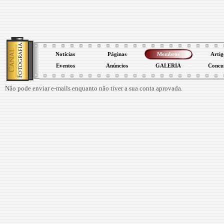
Notícias
Páginas
Membros
Artig
Eventos
Anúncios
GALERIA
Concu
Não pode enviar e-mails enquanto não tiver a sua conta aprovada.