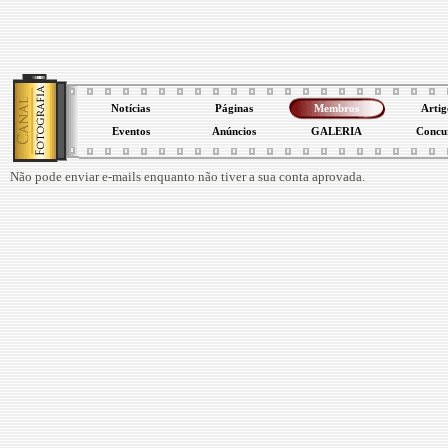
Notícias
Páginas
Membros
Artig
Eventos
Anúncios
GALERIA
Concu
Não pode enviar e-mails enquanto não tiver a sua conta aprovada.