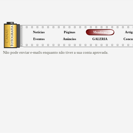
Notícias
Páginas
Membros
Artig
Eventos
Anúncios
GALERIA
Concu
Não pode enviar e-mails enquanto não tiver a sua conta aprovada.