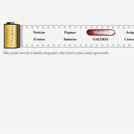
Notícias
Páginas
Membros
Artig
Eventos
Anúncios
GALERIA
Concu
Não pode enviar e-mails enquanto não tiver a sua conta aprovada.