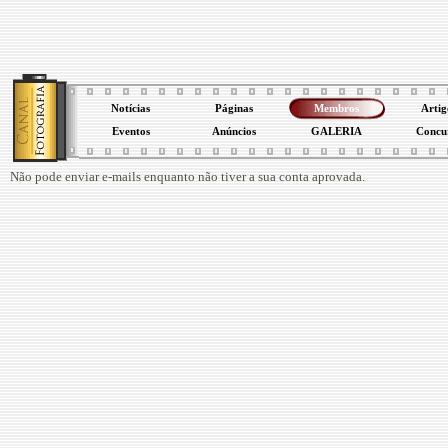
Notícias
Páginas
Membros
Artig
Eventos
Anúncios
GALERIA
Concu
Não pode enviar e-mails enquanto não tiver a sua conta aprovada.