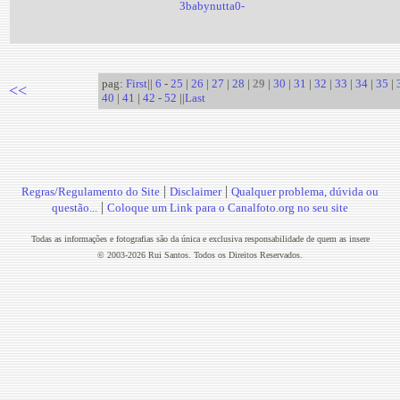
3babynutta0-
pag:
First
||
6
-
25
|
26
|
27
|
28
|
29
|
30
|
31
|
32
|
33
|
34
|
35
|
<<
40
|
41
|
42
-
52
||
Last
|
|
Regras/Regulamento do Site
Disclaimer
Qualquer problema, dúvida ou
|
questão...
Coloque um Link para o Canalfoto.org no seu site
Todas as informações e fotografias são da única e exclusiva responsabilidade de quem as insere
© 2003-2026 Rui Santos. Todos os Direitos Reservados.