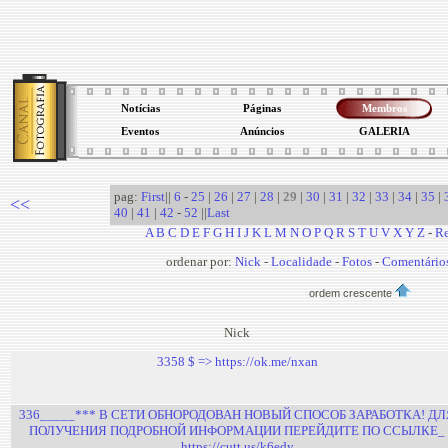
Notícias
Páginas
Membros
Eventos
Anúncios
GALERIA
pag:
First
||
6
-
25
|
26
|
27
|
28
|
29
|
30
|
31
|
32
|
33
|
34
|
35
|
<<
40
|
41
|
42
-
52
||
Last
A
B
C
D
E
F
G
H
I
J
K
L
M
N
O
P
Q
R
S
T
U
V
X
Y
Z
-
Re
ordenar por:
Nick
-
Localidade
-
Fotos
-
Comentário
ordem crescente
Nick
3358 $ => https://ok.me/nxan
336_____*** В СЕТИ ОБНОРОДОВАН НОВЫЙ СПОСОБ ЗАРАБОТКА! ДЛ
ПОЛУЧЕНИЯ ПОДРОБНОЙ ИНФОРМАЦИИ ПЕРЕЙДИТЕ ПО ССЫЛКЕ_
https://cutt.us/k6edy