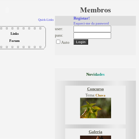
Membros
Registar!
Quick-Links
Esqueci-me da password
user:
Links
pass:
Forum
Auto
N
o
v
i
d
a
d
e
s
Concurso
Tema:
Chuva
Galeria