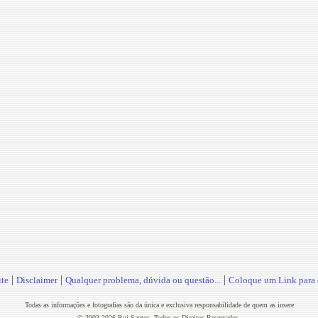
|
|
|
te
Disclaimer
Qualquer problema, dúvida ou questão...
Coloque um Link para o
Todas as informações e fotografias são da única e exclusiva responsabilidade de quem as insere
© 2003-2026 Rui Santos. Todos os Direitos Reservados.