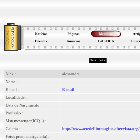
Notícias
Páginas
Membros
Arti
Eventos
Anúncios
GALERIA
Conc
Nick :
alessandra
Nome :
E-mail :
E-mail
Localidade :
Data de Nascimento :
Profissão :
Msn messenger(ICQ...) :
Galeria :
http://www.artedellimmagine.altervista.org/
Fotos premiadas(galeria) :