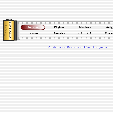
Notícias
Páginas
Membros
Artig
Eventos
Anúncios
GALERIA
Concu
Ainda não se Registou no Canal Fotografia?