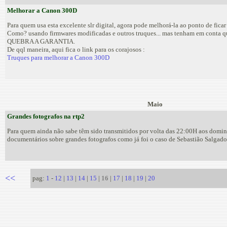
Melhorar a Canon 300D
Para quem usa esta excelente slr digital, agora pode melhorá-la ao ponto de fic
Como? usando firmwares modificadas e outros truques... mas tenham em conta qu
QUEBRA A GARANTIA.
De qql maneira, aqui fica o link para os corajosos :
Truques para melhorar a Canon 300D
Maio
Grandes fotografos na rtp2
Para quem ainda não sabe têm sido transmitidos por volta das 22:00H aos domi
documentários sobre grandes fotografos como já foi o caso de Sebastião Salgado
<<
pag:
1
-
12
|
13
|
14
|
15
|
16
|
17
|
18
|
19
|
20