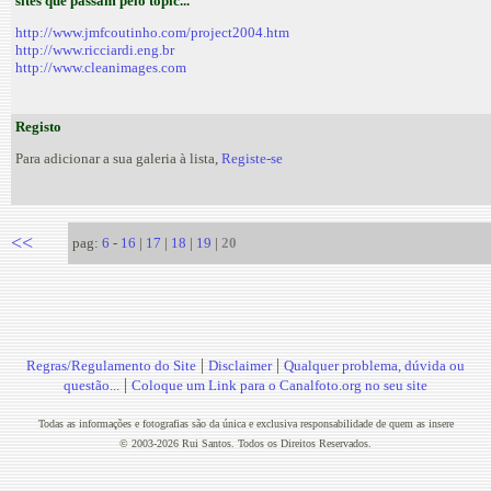
sites que passam pelo topic...
http://www.jmfcoutinho.com/project2004.htm
http://www.ricciardi.eng.br
http://www.cleanimages.com
Registo
Para adicionar a sua galeria à lista,
Registe-se
<<
pag:
6
-
16
|
17
|
18
|
19
|
20
|
|
Regras/Regulamento do Site
Disclaimer
Qualquer problema, dúvida ou
|
questão...
Coloque um Link para o Canalfoto.org no seu site
Todas as informações e fotografias são da única e exclusiva responsabilidade de quem as insere
© 2003-2026 Rui Santos. Todos os Direitos Reservados.