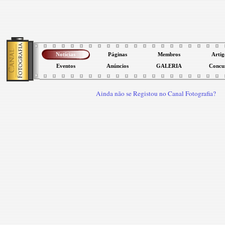
Notícias
Páginas
Membros
Artig
Eventos
Anúncios
GALERIA
Concu
Ainda não se Registou no Canal Fotografia?