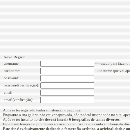
Novo Registo :
username:
--> usado para fazer o
nickname:
--> o nome que vai apa
password:
password(verificação):
email:
email(verificação):
Após se ter registado tenha em atenção o seguinte:
Enquanto a sua galeria não estiver aprovada, não poderá inserir nada no site, apen
Após se ter inscrito no site
deverá inserir 6 fotografias de temas diversos.
Espere um tempo e o júri deverá aprovar ou reprovar a sua conta e informá-lo dir
Este site é exclusivamente dedicado a fotografia artística, a originalidade e q