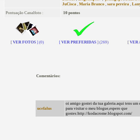
JuCisca
,
Maria Branco
,
sara pereira
,
Lan
Pontuação Canalfoto :
10 pontos
[
VER FOTOS
] (0)
[
VER PREFERIDAS
] (269)
[
VER A
Comentários:
oi amigo gostei da tua galeria.aqui tens um
ucefalus
para visitar o meu blogue,espero que
gostes:http://kodacrome.blogspot.com/