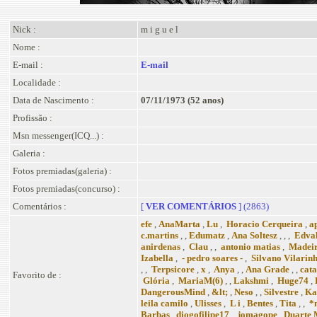
Nick :
m i g u e l
Nome :
E-mail :
E-mail
Localidade :
Data de Nascimento :
07/11/1973 (52 anos)
Profissão :
Msn messenger(ICQ...) :
Galeria :
Fotos premiadas(galeria) :
Fotos premiadas(concurso) :
Comentários :
[
VER COMENTÁRIOS
] (2863)
efe
,
AnaMarta
,
Lu
,
Horacio Cerqueira
,
a
c.martins
, ,
Edumatz
,
Ana Soltesz
, , ,
Edval
anirdenas
,
Clau
, ,
antonio matias
,
Madeir
Izabella
,
- pedro soares -
,
Silvano Vilarin
, ,
Terpsicore
,
x
,
Anya
, ,
Ana Grade
, ,
cat
Favorito de :
Glória
,
MariaM(6)
, ,
Lakshmi
,
Huge74
,
DangerousMind
,
&lt;
,
Neso
, ,
Silvestre
,
Ka
leila camilo
,
Ulisses
,
L i
,
Bentes
,
Tita
, ,
*
Barbas
,
diogofilipe17
,
jomagope
,
Duarte 