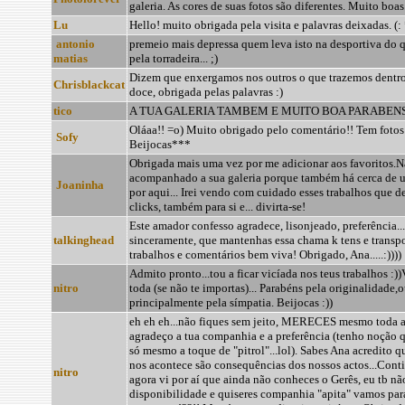
galeria. As cores de suas fotos são diferentes. Muito boas
Lu
Hello! muito obrigada pela visita e palavras deixadas. (:
antonio
premeio mais depressa quem leva isto na desportiva do 
matias
pela torradeira... ;)
Dizem que enxergamos nos outros o que trazemos dentro 
Chrisblackcat
doce, obrigada pelas palavras :)
tico
A TUA GALERIA TAMBEM E MUITO BOA PARABENS!
Oláaa!! =o) Muito obrigado pelo comentário!! Tem fotos
Sofy
Beijocas***
Obrigada mais uma vez por me adicionar aos favoritos.
acompanhado a sua galeria porque também há cerca de 
Joaninha
por aqui... Irei vendo com cuidado esses trabalhos que 
clicks, também para si e... divirta-se!
Este amador confesso agradece, lisonjeado, preferência...
talkinghead
sinceramente, que mantenhas essa chama k tens e transpo
trabalhos e comentários bem viva! Obrigado, Ana.....:))))
Admito pronto...tou a ficar vicíada nos teus trabalhos :))
nitro
toda (se não te importas)... Parabéns pela originalidade,
principalmente pela símpatia. Beijocas :))
eh eh eh...não fiques sem jeito, MERECES mesmo toda a
agradeço a tua companhia e a preferência (tenho noção 
só mesmo a toque de "pitrol"...lol). Sabes Ana acredito q
nos acontece são consequências dos nossos actos...Continu
nitro
agora vi por aí que ainda não conheces o Gerês, eu tb não
disponibilidade e quiseres companhia "apita" vamos para 