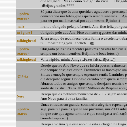
que sou,né??!! Mas é como te digo isto vicía..... Obrig
:)Beijos grandes ****
Só para dizer que és uma querida e agradecer a presença 
- pedro
comentários nas fotos, que espero sempre sinceros. ....Ag
soares -
para ser por mail, mas vai por aqui mesmo. Bjinho ;)
nair
muitoo obrigado pela preferencia Ana, fico feliz por gost
m i g u e l
obrigado pelo add Ana. Fico contente q gostes das minhas
Já era tempo de reconhecer desta forma o excelente trab
talkinghead
ti...I´m watching you...eheheh...:))))
- pedro
Obrigado pelas tuas recentes palavras e visitas habituais
soares -
sempre um bom incentivo. Beijinho e boas fotos. ;)
talkinghead
Volta rápido, minha Amiga...Fazes falta...Bjcs...:))
Desejo que no Ano Novo que se inicia possas realmente..
que sempre desejaste ouvir . Pronuncies as frases que um d
Sintas a emoção que sempre esperaste sentir. Caminhes p
Glória
dia desejaste seguir. Dividas o carinho com quem sempre 
Abraces todos os amigos que sempre desejaste reunir, e 
sonhaste existir... "Feliz 2008" Milhões de Beijos e abraç
Desejo que os melhores momentos de 2007 sejam os teus 
Neso
Ano Novo para ti e tua familia.
Umas entradas em grande, com muita alegria e esperanç
- pedro
seja, para ti e para os que te são próximos, um 2008 sub
soares -
do que este que agora termina e que consigas a realizaçã
Grande beijoca. ;)
Desejo a vc Ana que este ano que esta a chegar lhe traga