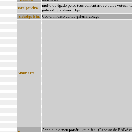
muito obrigado pelos teus comentarios e pelos votos... 
sara pereira
galeria!!! parabens... bjs
Siebzigs-Eins
Gostei imenso da tua galeria, abraço
AnaMarta
Acho que o meu portátil vai pifar... (Excesso de BABA e