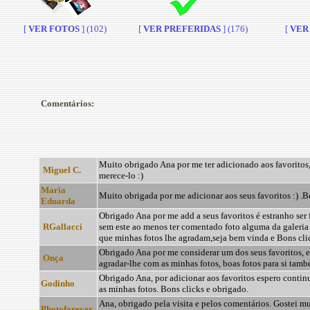
[
VER FOTOS
] (102)
[
VER PREFERIDAS
] (176)
[
VER 
Comentários:
Muito obrigado Ana por me ter adicionado aos favoritos,
Miguel C.
merece-lo :)
Maria
Muito obrigada por me adicionar aos seus favoritos :) .B
Eduarda
Obrigado Ana por me add a seus favoritos é estranho ser 
RGallacci
sem este ao menos ter comentado foto alguma da galeria 
que minhas fotos lhe agradam,seja bem vinda e Bons clic
Obrigado Ana por me considerar um dos seus favoritos, e
Onça
agradar-lhe com as minhas fotos, boas fotos para si també
Obrigado Ana, por adicionar aos favoritos espero contin
Godinho
as minhas fotos. Bons clicks e obrigado.
Ana, obrigado pela visita e pelos comentários. Gostei m
Photoforever