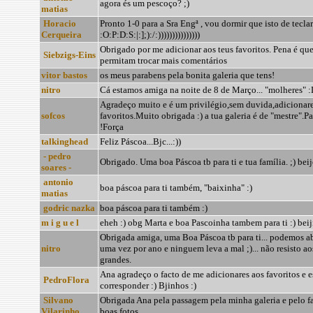
agora és um pescoço? ;)
matias
Horacio
Pronto 1-0 para a Sra Engª , vou dormir que isto de tecla
Cerqueira
:O:P:D:S:|:];):/:)))))))))))))))
Obrigado por me adicionar aos teus favoritos. Pena é que
Siebzigs-Eins
permitam trocar mais comentários
vitor bastos
os meus parabens pela bonita galeria que tens!
nitro
Cá estamos amiga na noite de 8 de Março... "molheres" 
Agradeço muito e é um privilégio,sem duvida,adicionare
sofcos
favoritos.Muito obrigada :) a tua galeria é de "mestre".P
!Força
talkinghead
Feliz Páscoa...Bjc...:))
- pedro
Obrigado. Uma boa Páscoa tb para ti e tua família. ;) bei
soares -
antonio
boa páscoa para ti também, "baixinha" :)
matias
godric nazka
boa páscoa para ti também :)
m i g u e l
eheh :) obg Marta e boa Pascoinha tambem para ti :) beij
Obrigada amiga, uma Boa Páscoa tb para ti... podemos ab
nitro
uma vez por ano e ninguem leva a mal ;)... não resisto aos
grandes.
Ana agradeço o facto de me adicionares aos favoritos e e
PedroFlora
corresponder :) Bjinhos :)
Silvano
Obrigada Ana pela passagem pela minha galeria e pelo fa
Vilarinho
boas fotos.