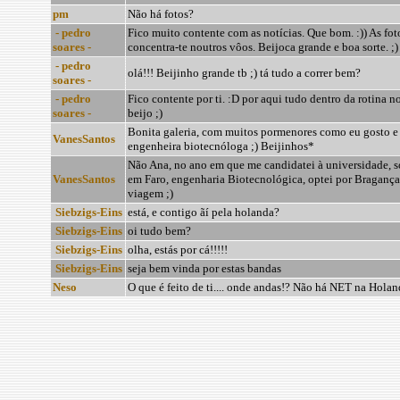
pm
Não há fotos?
- pedro
Fico muito contente com as notícias. Que bom. :)) As fo
soares -
concentra-te noutros vôos. Beijoca grande e boa sorte. ;)
- pedro
olá!!! Beijinho grande tb ;) tá tudo a correr bem?
soares -
- pedro
Fico contente por ti. :D por aqui tudo dentro da rotina
soares -
beijo ;)
Bonita galeria, com muitos pormenores como eu gosto e
VanesSantos
engenheira biotecnóloga ;) Beijinhos*
Não Ana, no ano em que me candidatei à universidade, 
VanesSantos
em Faro, engenharia Biotecnológica, optei por Braganç
viagem ;)
Siebzigs-Eins
está, e contigo ãí pela holanda?
Siebzigs-Eins
oi tudo bem?
Siebzigs-Eins
olha, estás por cá!!!!!
Siebzigs-Eins
seja bem vinda por estas bandas
Neso
O que é feito de ti.... onde andas!? Não há NET na Holan