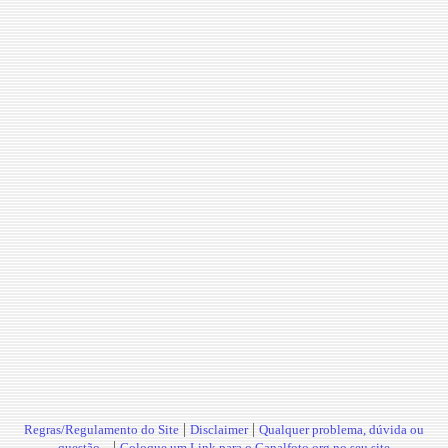
|
|
Regras/Regulamento do Site
Disclaimer
Qualquer problema, dúvida ou
|
questão...
Coloque um Link para o Canalfoto.org no seu site