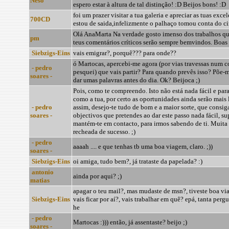
Neso
espero estar à altura de tal distinção! :D Beijos bons! :D
foi um prazer visitar a tua galeria e apreciar as tuas exce
700CD
estou de saida,infelizmente o palhaço tomou conta do ci
Olá AnaMarta Na verdade gosto imenso dos trabalhos que
pm
teus comentários críticos serão sempre bemvindos. Boas 
Siebzigs-Eins
vais emigrar?, porquê??? para onde??
ó Martocas, apercebi-me agora (por vias travessas num 
- pedro
pesquei) que vais partir? Para quando prevês isso? Põe-me
soares -
dar umas palavras antes do dia. Ok? Beijoca ;)
Pois, como te compreendo. Isto não está nada fácil e para
como a tua, por certo as oportunidades ainda serão mais
- pedro
assim, desejo-te tudo de bom e a maior sorte, que consiga
soares -
objectivos que pretendes ao dar este passo nada fácil, s
mantém-te em contacto, para irmos sabendo de ti. Muita 
recheada de sucesso. ;)
- pedro
aaaah .... e que tenhas tb uma boa viagem, claro. ;))
soares -
Siebzigs-Eins
oi amiga, tudo bem?, já trataste da papelada? :)
antonio
ainda por aqui? ;)
matias
apagar o teu mail?, mas mudaste de msn?, tiveste boa 
Siebzigs-Eins
vais ficar por aí?, vais trabalhar em quê? epá, tanta pergu
he
- pedro
Martocas :))) então, já assentaste? beijo ;)
soares -