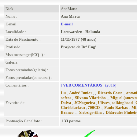
Nick :
AnaMarta
Nome :
Ana Marta
E-mail :
E-mail
Localidade :
Leeuwarden - Holanda
Data de Nascimento :
11/11/1977 (48 anos)
Profissão :
Projecto de Drª Engª
Msn messenger(ICQ...) :
Galeria :
Fotos premiadas(galeria) :
Fotos premiadas(concurso) :
Comentários :
[
VER COMENTÁRIOS
] (2816)
Lu
,
André Junior
, ,
Ricardo Costa
,
anton
sofcos
,
Silvano Vilarinho
, ,
Miguel (antes 
Favorito de :
Dalva
,
JCNogueira
,
Ulisses
,
talkinghead
,
Chrisblackcat
,
700CD
, ,
Paulo Barbas
,
Mir
Branco
, ,
Siebzigs-Eins
,
Dhárcules Pinhei
Pontuação Canalfoto :
133 pontos