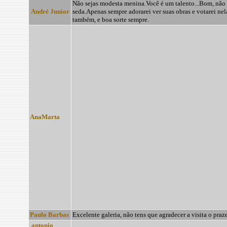
Não sejas modesta menina.Você é um talento...Bom, não 
André Junior
seda.Apenas sempre adorarei ver suas obras e votarei ne
também, e boa sorte sempre.
AnaMarta
Paulo Barbas
Excelente galeria, não tens que agradecer a visita o praz
antonio