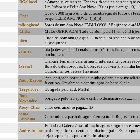
RGallacci
e Amor que vc merece. Espero e desejo de coraçao que vc
Um Próspero e Feliz Ano Novo. Bkjas pro c amiga. :0)
Que o 2008 seja o Ano da concretização de todos os teu
Onça
beijo. FELIZ ANO NOVO ;))))))))))
talkinghead
Votos de um Ano Novo FABULOSO!!!! Beijinhos e até lá
Cinha
Muito OBRIGADA! Tudo de Bom para Ti também! Bjos
Tudo de bom amiga e que 2008 seja um Ano cheio de sa
nitro
:)))Beijinhos!
olá.já devia ter dado mais atençao ás tuas fotos,tens cois
700CD
um bom ano.
Olá Ana Tem uma galeria muito interessante, gostei espe
TeresaT
fto a do caleidoscópio. E obrigada por visitar a minha hu
Cumprimentos Teresa Travassos
Ana, obrigado por visitar a minha galeria e por me adici
Paulo Barbas
favoritos. Um abraço e continuação de bons clicks.
Terpsicore
Obrigada pelo add; Marta!
Raul
obrigado pelo teu apoio e carinho demonstrados.................. b
Alexandre
Patsy_Cline
amor com amor se paga.... :D
Sónia
Concordo e a partir de agora é eu cá tu lá! Beijos norten
Carvalho
Belissima Galeria Ana, otimas imagens singulares e cores
André Junior
muito.Agradeço ao voto a minha fotografia.Espero poder 
sejam apreciadas por vocês.Um abraço.