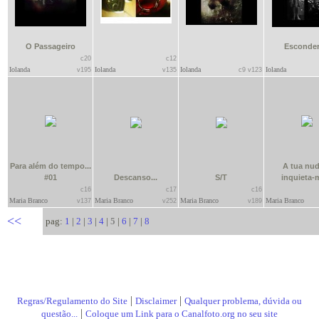
O Passageiro
Esconder
c20
c12
Iolanda
Iolanda
Iolanda
Iolanda
v195
v135
c9 v123
Para além do tempo...
A tua nud
#01
Descanso...
S/T
inquieta-m
c16
c17
c16
Maria Branco
Maria Branco
Maria Branco
Maria Branco
v137
v252
v189
<<
pag:
1
|
2
|
3
|
4
|
5
|
6
|
7
|
8
|
|
Regras/Regulamento do Site
Disclaimer
Qualquer problema, dúvida ou
|
questão...
Coloque um Link para o Canalfoto.org no seu site