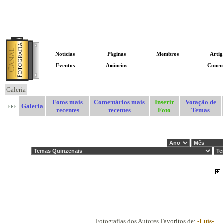
Notícias
Páginas
Membros
Artig
Eventos
Anúncios
GALERIA
Concu
Galeria
Fotos mais
Comentários mais
Inserir
Votação de
Galeria
recentes
recentes
Foto
Temas
Fotografias dos Autores Favoritos de:
-Luís-