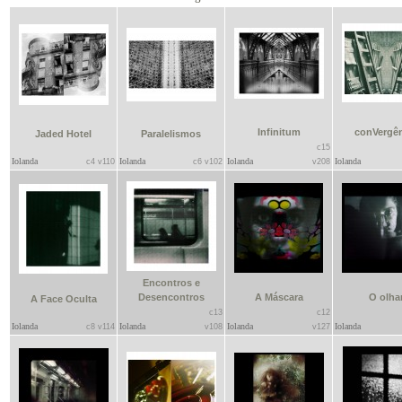
Infinitum
conVergê
Jaded Hotel
Paralelismos
c15
Iolanda
Iolanda
Iolanda
Iolanda
c4 v110
c6 v102
v208
Encontros e
Desencontros
A Máscara
O olha
A Face Oculta
c13
c12
Iolanda
Iolanda
Iolanda
Iolanda
c8 v114
v108
v127