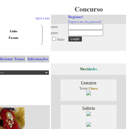
Concurso
Registar!
Quick-Links
Esqueci-me da password
user:
Links
pass:
Forum
Auto
dicionar Temas
Informações
N
o
v
i
d
a
d
e
s
Concurso
Tema:
Chuva
Galeria