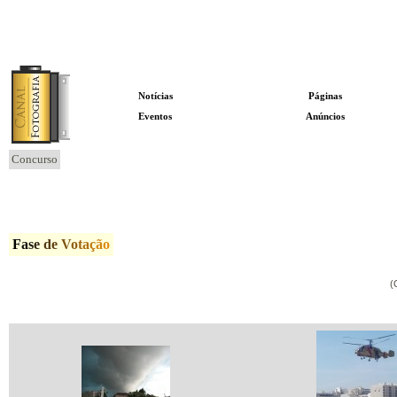
Notícias
Páginas
Eventos
Anúncios
Concurso
F
a
s
e
d
e
V
o
t
a
ç
ã
o
(