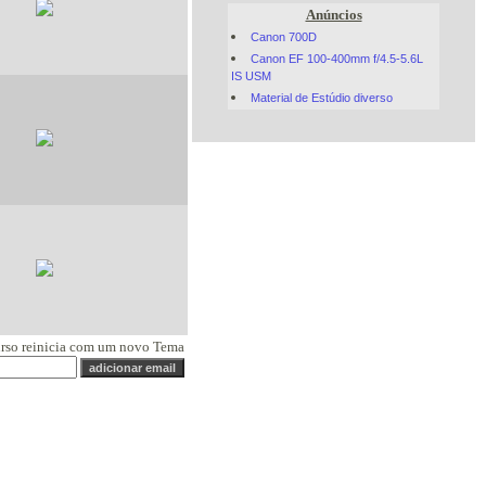
Anúncios
Canon 700D
Canon EF 100-400mm f/4.5-5.6L
IS USM
Material de Estúdio diverso
urso reinicia com um novo Tema