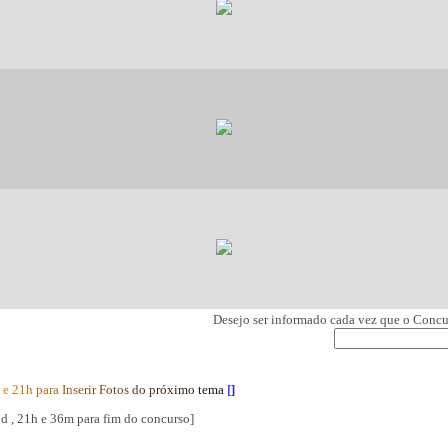
Desejo ser informado cada vez que o Conc
e
2
1
h
p
a
r
a
I
n
s
e
r
i
r
F
o
t
o
s
d
o
p
r
ó
x
i
m
o
t
e
m
a
[
]
5d , 21h e 36m para fim do concurso]