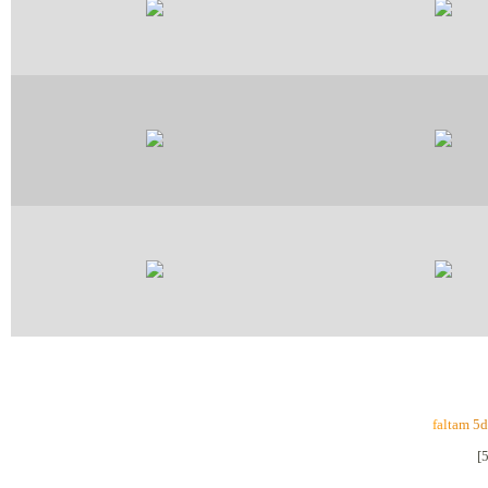
f
a
l
t
a
m
5
d
[