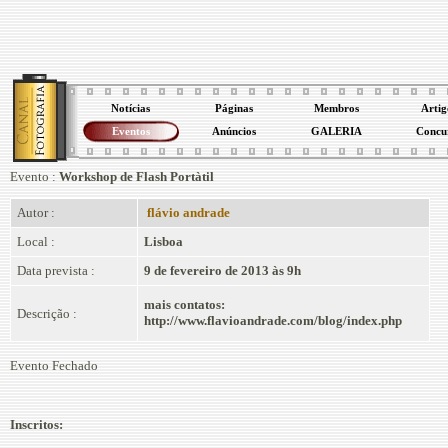
Notícias
Páginas
Membros
Artig
Eventos
Anúncios
GALERIA
Concu
Evento :
Workshop de Flash Portàtil
Autor :
flávio andrade
Local :
Lisboa
Data prevista :
9 de fevereiro de 2013 às 9h
mais contatos:
Descrição :
http://www.flavioandrade.com/blog/index.php
Evento Fechado
Inscritos: