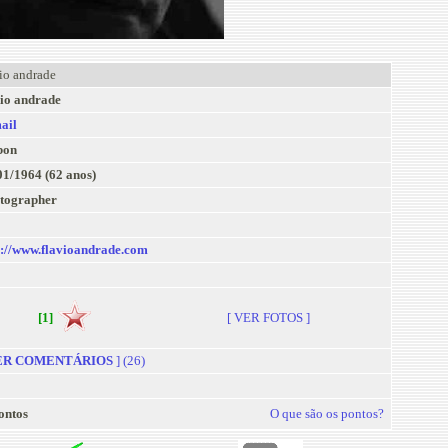
io andrade
vio andrade
ail
bon
01/1964 (62 anos)
tographer
p://www.flavioandrade.com
[1]
[ VER FOTOS ]
R COMENTÁRIOS
] (26)
ontos
O que são os pontos?