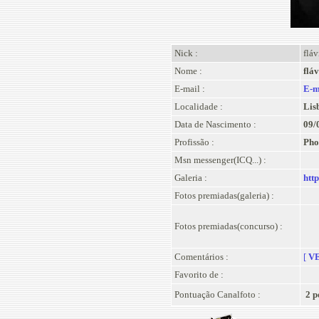
Nick :
fláv
Nome :
flá
E-mail :
E-m
Localidade :
Lis
Data de Nascimento :
09/
Profissão :
Pho
Msn messenger(ICQ...) :
Galeria :
htt
Fotos premiadas(galeria) :
Fotos premiadas(concurso) :
Comentários :
[
VE
Favorito de :
Pontuação Canalfoto :
2 p