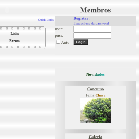
Membros
Registar!
Quick-Links
Esqueci-me da password
user:
Links
pass:
Forum
Auto
N
o
v
i
d
a
d
e
s
Concurso
Tema:
Chuva
Galeria