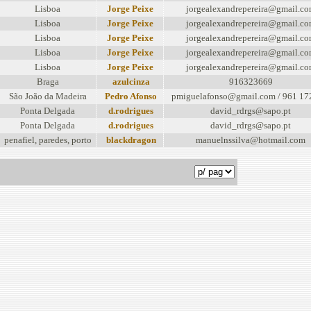
Lisboa
Jorge Peixe
jorgealexandrepereira@gmail.c
Lisboa
Jorge Peixe
jorgealexandrepereira@gmail.c
Lisboa
Jorge Peixe
jorgealexandrepereira@gmail.c
Lisboa
Jorge Peixe
jorgealexandrepereira@gmail.c
Lisboa
Jorge Peixe
jorgealexandrepereira@gmail.c
Braga
azulcinza
916323669
São João da Madeira
Pedro Afonso
pmiguelafonso@gmail.com / 961 17
Ponta Delgada
d.rodrigues
david_rdrgs@sapo.pt
Ponta Delgada
d.rodrigues
david_rdrgs@sapo.pt
penafiel, paredes, porto
blackdragon
manuelnssilva@hotmail.com