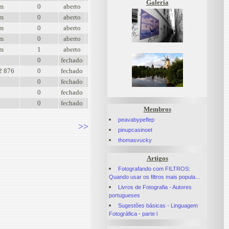
Galeria
om
0
aberto
om
0
aberto
om
0
aberto
om
0
aberto
om
1
aberto
0
fechado
2 876
0
fechado
0
fechado
0
fechado
0
fechado
Membros
peavabypeflep
>>
pinupcasinoet
thomasvucky
Artigos
Fotografando com FILTROS:
Quando usar os filtros mais popula...
Livros de Fotografia - Autores
portugueses
Sugestões básicas - Linguagem
Fotográfica - parte l