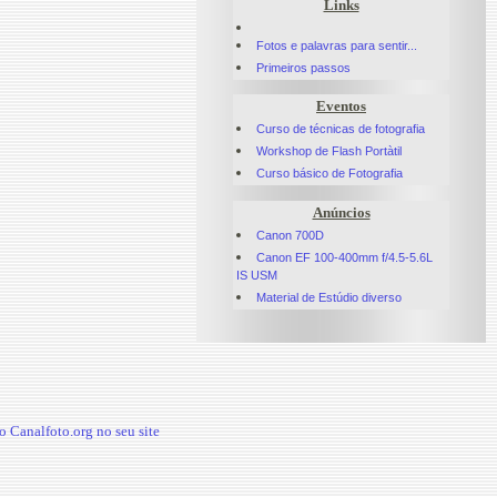
Links
Fotos e palavras para sentir...
Primeiros passos
Eventos
Curso de técnicas de fotografia
Workshop de Flash Portàtil
Curso básico de Fotografia
Anúncios
Canon 700D
Canon EF 100-400mm f/4.5-5.6L
IS USM
Material de Estúdio diverso
 Canalfoto.org no seu site