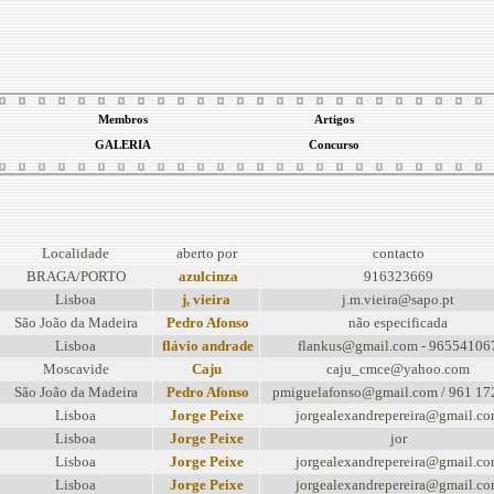
Membros
Artigos
GALERIA
Concurso
Localidade
aberto por
contacto
BRAGA/PORTO
azulcinza
916323669
Lisboa
j, vieira
j.m.vieira@sapo.pt
São João da Madeira
Pedro Afonso
não especificada
Lisboa
flávio andrade
flankus@gmail.com - 96554106
Moscavide
Caju
caju_cmce@yahoo.com
São João da Madeira
Pedro Afonso
pmiguelafonso@gmail.com / 961 17
Lisboa
Jorge Peixe
jorgealexandrepereira@gmail.c
Lisboa
Jorge Peixe
jor
Lisboa
Jorge Peixe
jorgealexandrepereira@gmail.c
Lisboa
Jorge Peixe
jorgealexandrepereira@gmail.c