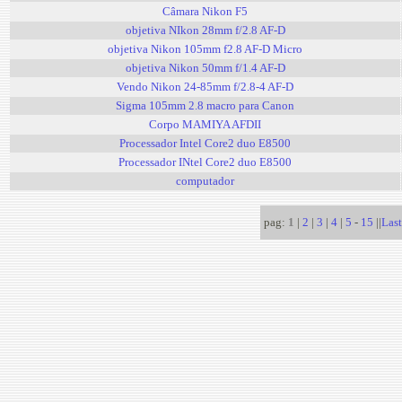
Câmara Nikon F5
objetiva NIkon 28mm f/2.8 AF-D
objetiva Nikon 105mm f2.8 AF-D Micro
objetiva Nikon 50mm f/1.4 AF-D
Vendo Nikon 24-85mm f/2.8-4 AF-D
Sigma 105mm 2.8 macro para Canon
Corpo MAMIYA AFDII
Processador Intel Core2 duo E8500
Processador INtel Core2 duo E8500
computador
pag:
1
|
2
|
3
|
4
|
5
-
15
||
Last