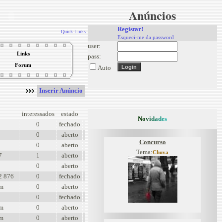
Anúncios
Registar!
Quick-Links
Esqueci-me da password
user:
Links
pass:
Forum
Auto
Inserir Anúncio
interessados
estado
N
o
v
i
d
a
d
e
s
0
fechado
0
aberto
Concurso
0
aberto
Tema:
Chuva
7
1
aberto
0
aberto
2 876
0
fechado
om
0
aberto
0
fechado
om
0
aberto
om
0
aberto