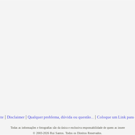
|
|
|
te
Disclaimer
Qualquer problema, dúvida ou questão...
Coloque um Link para o
Todas as informações e fotografias são da única e exclusiva responsabilidade de quem as insere
© 2003-2026 Rui Santos. Todos os Direitos Reservados.