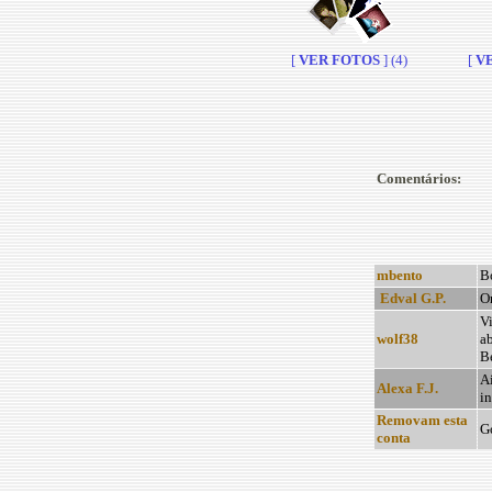
[
VER FOTOS
] (4)
[
VE
Comentários:
mbento
B
Edval G.P.
On
Vi
wolf38
ab
Be
Ai
Alexa F.J.
in
Removam esta
Go
conta