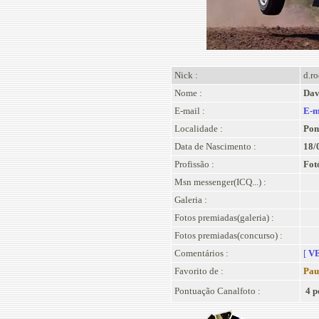
Nick :
d.ro
Nome :
Dav
E-mail :
E-m
Localidade :
Pon
Data de Nascimento :
18/
Profissão :
Fot
Msn messenger(ICQ...) :
Galeria :
Fotos premiadas(galeria) :
Fotos premiadas(concurso) :
Comentários :
[
VE
Favorito de :
Pau
Pontuação Canalfoto :
4 p