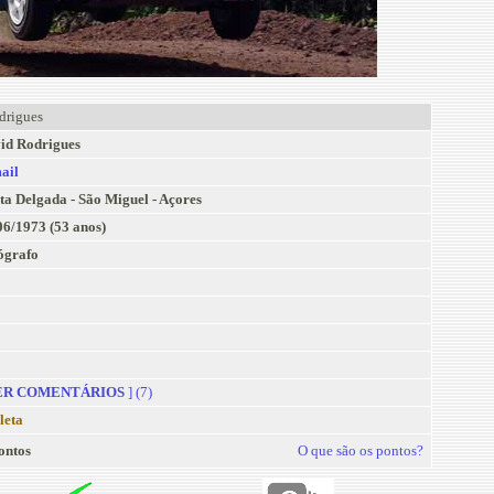
drigues
id Rodrigues
ail
ta Delgada - São Miguel - Açores
06/1973 (53 anos)
ógrafo
R COMENTÁRIOS
] (7)
leta
ontos
O que são os pontos?