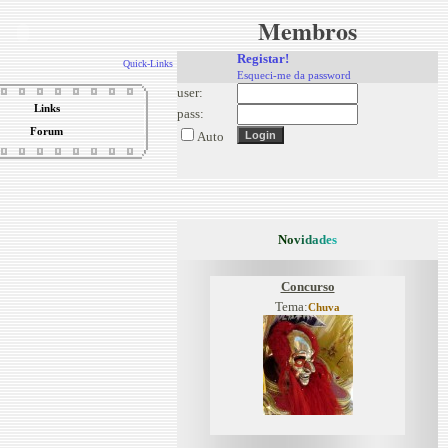
Membros
Registar!
Quick-Links
Esqueci-me da password
user:
Links
pass:
Forum
Auto
N
o
v
i
d
a
d
e
s
Concurso
Tema:
Chuva