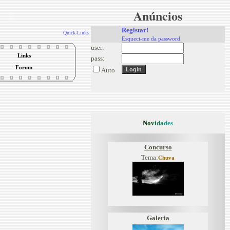
Anúncios
Registar!
Quick-Links
Esqueci-me da password
user:
Links
pass:
Forum
Auto
N
o
v
i
d
a
d
e
s
Concurso
Tema:
Chuva
Galeria