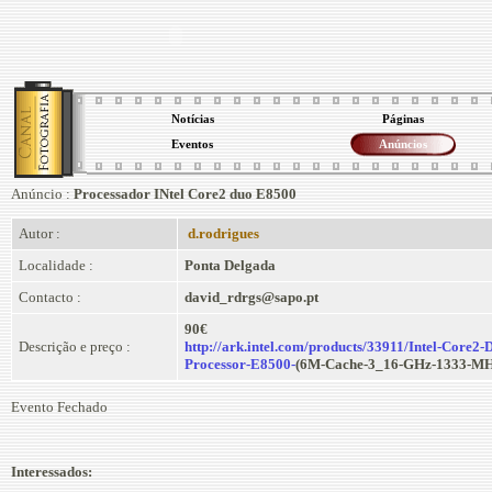
Notícias
Páginas
Eventos
Anúncios
Anúncio :
Processador INtel Core2 duo E8500
Autor :
d.rodrigues
Localidade :
Ponta Delgada
Contacto :
david_rdrgs@sapo.pt
90€
Descrição e preço :
http://ark.intel.com/products/33911/Intel-Core2-
Processor-E8500-
(6M-Cache-3_16-GHz-1333-MH
Evento Fechado
Interessados: