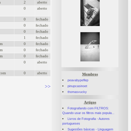
m
2
aberto
0
aberto
0
fechado
0
fechado
0
fechado
1
fechado
om
0
fechado
om
0
fechado
om
0
fechado
0
aberto
.com
0
aberto
Membros
peavabypeflep
>>
pinupcasinoet
thomasvucky
Artigos
Fotografando com FILTROS:
Quando usar os filtros mais popula...
Livros de Fotografia - Autores
portugueses
Sugestões básicas - Linguagem