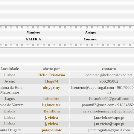
Membros
Artigos
GALERIA
Concurso
Localidade
aberto por
contacto
Lisboa
Hélio Cristóvão
contacto@heliocristovao.net
Aveiro
Huge74
966205062
nhora da Hora-
nittygritty
lcenteno@aeportugal.com - 961790050
Matosinhos
h)
Lagos
luisnobre
luisnobre69@gmail.com
voa de Varzim
lightwriter
joaom82@msn.com / 9188466
Lisboa
DaniDom
carvalhodomingues@gmail.co
Lisboa
j, vieira
j.m.vieira@sapo.pt
Lisboa
j, vieira
j.m.vieira@sapo.pt
onta Delgada
joaopaulotc
jtc.fotografia@gmail.com