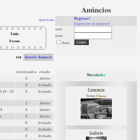
Anúncios
Registar!
Quick-Links
Esqueci-me da password
user:
Links
pass:
Forum
Auto
Inserir Anúncio
interessados
estado
N
o
v
i
d
a
d
e
s
0
aberto
0
fechado
Concurso
 (9 - 18
0
fechado
Tema:
Chuva
2
aberto
24
0
aberto
m
0
aberto
0
fechado
0
fechado
Galeria
0
fechado