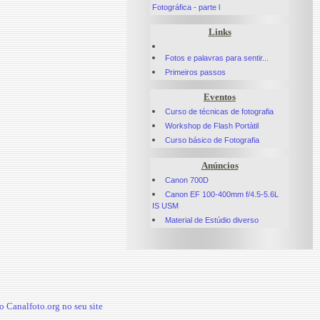
Fotográfica - parte l
Links
Fotos e palavras para sentir...
Primeiros passos
Eventos
Curso de técnicas de fotografia
Workshop de Flash Portàtil
Curso básico de Fotografia
Anúncios
Canon 700D
Canon EF 100-400mm f/4.5-5.6L
IS USM
Material de Estúdio diverso
 Canalfoto.org no seu site