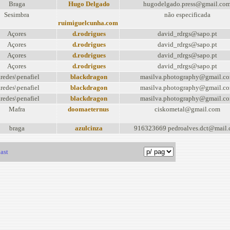
Braga
Hugo Delgado
hugodelgado.press@gmail.co
Sesimbra
não especificada
ruimiguelcunha.com
Açores
d.rodrigues
david_rdrgs@sapo.pt
Açores
d.rodrigues
david_rdrgs@sapo.pt
Açores
d.rodrigues
david_rdrgs@sapo.pt
Açores
d.rodrigues
david_rdrgs@sapo.pt
redes\penafiel
blackdragon
masilva.photography@gmail.c
redes\penafiel
blackdragon
masilva.photography@gmail.c
redes\penafiel
blackdragon
masilva.photography@gmail.c
Mafra
doomaeternus
ciskometal@gmail.com
braga
azulcinza
916323669 pedroalves.dct@mail
ast