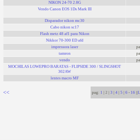
NIKON 24-70 2.8G
Vendo Canon EOS 1Ds Mark III
Disparador nikon mc30
Cabo nikon sc17
Flash metz 48 af1 para Nikon
Nikkor 70-300 ED afd
impressora laser
pa
tamron
pa
vendo
pa
MOCHILAS LOWEPRO BARATAS - FLIPSIDE 300 / SLINGSHOT
302AW
lentes macro MF
<<
pag:
1
|
2
|
3
|
4
|
5
|
6
-
16
||
L