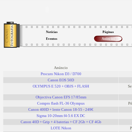
Notícias
Páginas
Eventos
Anúncios
Anúncio
Procuro Nikon D3 / D700
Canon EOS 50D
OLYMPUS E 520 + OBJS + FLASH
Se
Objectiva Canon EFS 17/85mm
Compro flash FL-36 Olympus
Pó
Canon 400D + lente Canon 18-55 - 249€
Sigma 10-20mm f4-5.6 EX DC
Canon 40D + Grip + 4 baterias + CF 2Gb + CF 4Gb
LOTE Nikon
P