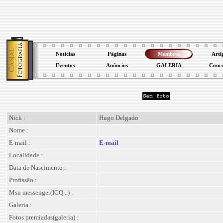
Notícias
Páginas
Membros
Arti
Eventos
Anúncios
GALERIA
Conc
Nick :
Hugo Delgado
Nome :
E-mail :
E-mail
Localidade :
Data de Nascimento :
Profissão :
Msn messenger(ICQ...) :
Galeria :
Fotos premiadas(galeria) :