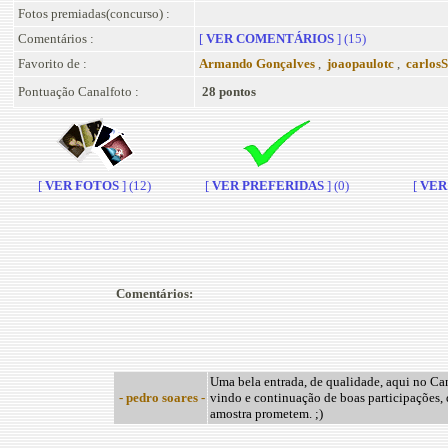
Fotos premiadas(concurso) :
Comentários :
[
VER COMENTÁRIOS
] (15)
Favorito de :
Armando Gonçalves
,
joaopaulotc
,
carlosS
Pontuação Canalfoto :
28 pontos
[
VER FOTOS
] (12)
[
VER PREFERIDAS
] (0)
[
VER 
Comentários:
Uma bela entrada, de qualidade, aqui no Ca
- pedro soares -
vindo e continuação de boas participações, 
amostra prometem. ;)