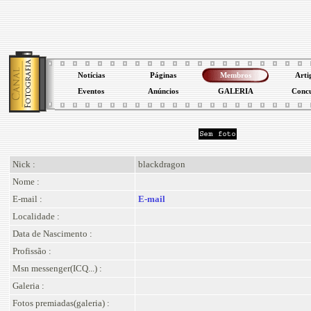
Notícias
Páginas
Membros
Arti
Eventos
Anúncios
GALERIA
Conc
Nick :
blackdragon
Nome :
E-mail :
E-mail
Localidade :
Data de Nascimento :
Profissão :
Msn messenger(ICQ...) :
Galeria :
Fotos premiadas(galeria) :