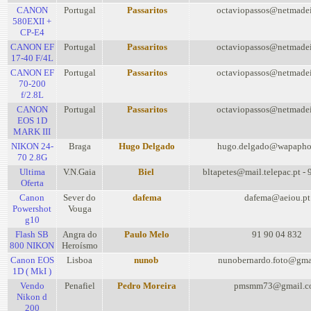
CANON
Portugal
Passaritos
octaviopassos@netmade
580EXII +
CP-E4
CANON EF
Portugal
Passaritos
octaviopassos@netmade
17-40 F/4L
CANON EF
Portugal
Passaritos
octaviopassos@netmade
70-200
f/2.8L
CANON
Portugal
Passaritos
octaviopassos@netmade
EOS 1D
MARK III
NIKON 24-
Braga
Hugo Delgado
hugo.delgado@wapapho
70 2.8G
Ultima
V.N.Gaia
Biel
bltapetes@mail.telepac.pt 
Oferta
Canon
Sever do
dafema
dafema@aeiou.pt
Powershot
Vouga
g10
Flash SB
Angra do
Paulo Melo
91 90 04 832
800 NIKON
Heroísmo
Canon EOS
Lisboa
nunob
nunobernardo.foto@gma
1D ( MkI )
Vendo
Penafiel
Pedro Moreira
pmsmm73@gmail.c
Nikon d
200