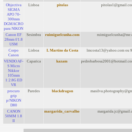
Objectiva
Lisboa
pitolas
pitolas1@gmail.c
SIGMA
APO 70-
300mm
DGMACRO
para NIKON
Canon EF
Sesimbra
ruimiguelcunha.com
ruimiguelcunha@me
28mm f/1.8
USM
Corpo
Lisboa
L Martins da Costa
lmcosta13@yahoo.com ou 
Canon
VENDO AF-
Caparica
kazam
pedrobarbosa2001@hotmail.c
S Micro
Nikkor
105mm
1:2.8G ED
VR
procuro
Paredes
blackdragon
masilva.photography@gm
grip
p/NIKON
D80
CANON
margarida_carvalho
margarida.jc@gmail
50MM 1.8
II