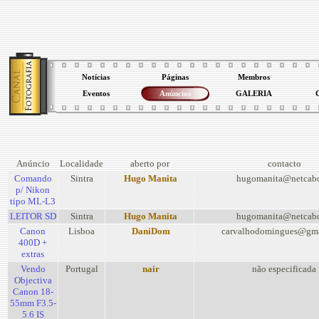
Notícias
Páginas
Membros
Eventos
Anúncios
GALERIA
Anúncio
Localidade
aberto por
contacto
Comando
Sintra
Hugo Manita
hugomanita@netcabo
p/ Nikon
tipo ML-L3
LEITOR SD
Sintra
Hugo Manita
hugomanita@netcabo
Canon
Lisboa
DaniDom
carvalhodomingues@gma
400D +
extras
Vendo
Portugal
nair
não especificada
Objectiva
Canon 18-
55mm F3.5-
5.6 IS