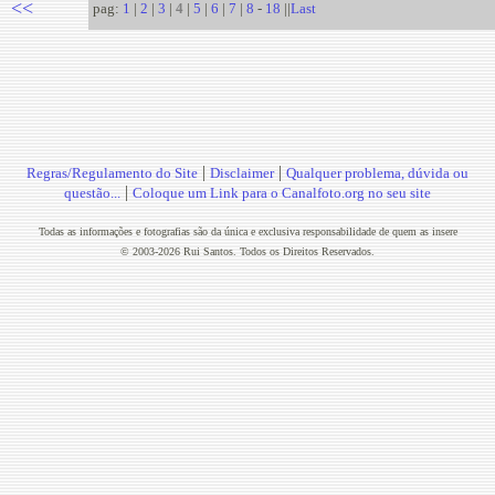
<<
pag:
1
|
2
|
3
|
4
|
5
|
6
|
7
|
8
-
18
||
Last
|
|
Regras/Regulamento do Site
Disclaimer
Qualquer problema, dúvida ou
|
questão...
Coloque um Link para o Canalfoto.org no seu site
Todas as informações e fotografias são da única e exclusiva responsabilidade de quem as insere
© 2003-2026 Rui Santos. Todos os Direitos Reservados.