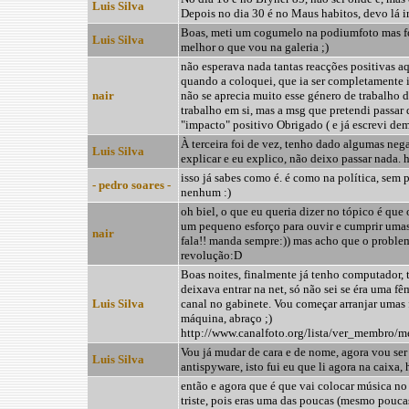
Luis Silva
Depois no dia 30 é no Maus habitos, devo lá i
Boas, meti um cogumelo na podiumfoto mas fo
Luis Silva
melhor o que vou na galeria ;)
não esperava nada tantas reacções positivas a
quando a coloquei, que ia ser completamente i
nair
não se aprecia muito esse género de trabalho di
trabalho em si, mas a msg que pretendi passar 
"impacto" positivo Obrigado ( e já escrevi de
À terceira foi de vez, tenho dado algumas neg
Luis Silva
explicar e eu explico, não deixo passar nada.
isso já sabes como é. é como na política, sem
- pedro soares -
nenhum :)
oh biel, o que eu queria dizer no tópico é que
um pequeno esforço para ouvir e cumprir umas
nair
fala!! manda sempre:)) mas acho que o problem
revolução:D
Boas noites, finalmente já tenho computador,
deixava entrar na net, só não sei se éra uma f
Luis Silva
canal no gabinete. Vou começar arranjar umas 
máquina, abraço ;)
http://www.canalfoto.org/lista/ver_membro/
Vou já mudar de cara e de nome, agora vou ser 
Luis Silva
antispyware, isto fui eu que li agora na caixa,
então e agora que é que vai colocar música no c
triste, pois eras uma das poucas (mesmo pouca