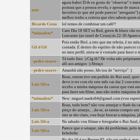
agora babei:D tb eu gosto de "observar" e mais
postura que a pessoa revela, e apesar de nunc
nair
favoritos (o que até pode parecer "arrogante") 
melhor tenho a certeza que eles sabem quem sã
Ricardo Costa
lol temos de combinar um café!!
Caro Dia 18 SET os Red, green & blues vão est
*mimafoto*
Lencastre (ao tunel de Ceuta) ás 22:30 Aparece 
Pois então Biel, a isto que me referia, é no m
Gil d Gil
contada. E dentro do espírito de não parecer c
no meu perfil, sinta-se à vontade para fazer o
Tá tudo fino :) Ctg tb? De volta não própriame
- pedro soares -
alô aos amigos :) Abraço
- pedro soares -
Amanhã não posso, fds tou de "serviço" :)
Boas, ontem tive um pedido do Rui azul, quer 
devo ir ter com ele este mês vai dar 2 concerto
Luis Silva
recebo a minha máquina da canon que está arr
para fazer um filme, mas não tenho máquina de
*mimafoto*
New: miguel.marks64@gmail.com (vou espreita
Boas, tudo bem? não vou arranjar o flash da 
Luis Silva
preço do arranjo, ...da-se, as tantas compro um 
isto se der claro, vou hoje buscar a máquina, j
Luis Silva
No sabado vou filmar e fotografar o Rui Azul
Parece que o wisque, não dá problemas, pelo m
Luis Silva
hehehehe
No dia 16 é no Bryner 85, não sei onde é, mas 