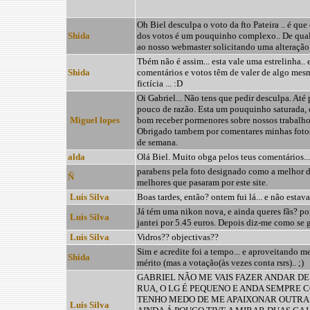
Oh Biel desculpa o voto da fto Pateira .. é que
Shida
dos votos é um pouquinho complexo.. De qual
ao nosso webmaster solicitando uma alteração
Tbém não é assim... esta vale uma estrelinha..
Shida
comentários e votos têm de valer de algo mesm
fictícia ... :D
Oi Gabriel... Não tens que pedir desculpa. Até
pouco de razão. Esta um pouquinho saturada, 
Miguel lopes
bom receber pormenores sobre nossos trabalho
Obrigado tambem por comentares minhas foto
de semana.
alda
Olá Biel. Muito obga pelos teus comentários.
parabens pela foto designado como a melhor d
Ñ
melhores que pasaram por este site.
Luis Silva
Boas tardes, então? ontem fui lá... e não estav
Já tém uma nikon nova, e ainda queres fãs? poi
Luis Silva
jantei por 5.45 euros. Depois diz-me como se 
Luis Silva
Vidros?? objectivas??
Sim e acredite foi a tempo... e aproveitando me
Shida
mérito (mas a votação(às vezes conta rsrs).. ;)
GABRIEL NÃO ME VAIS FAZER ANDAR D
RUA, O LG É PEQUENO E ANDA SEMPRE 
TENHO MEDO DE ME APAIXONAR OUTRA
Luis Silva