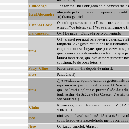
LittleAngel
...na faz mal..mas obrigada pelo comentário..e
obrigado pelo teu constante apoio e pela add.......
Raul Alexandre
;o) thanx gabriel...............
Quando quiseres mano;) Tens os meus contactos
Ricardo Costa
o meu nº de telemovel;) Ver se arrancamos o tip
biancantonon
Ok!! De nada!! Obrigada pelo comentário!
Olá :)passei por aqui para levar a galeria... e 
ninguém...ok? gosto muito dos teus trabalhos,
em pormenores e lugares que por vezes nos pa
nitro
que fazem a vida diferente a cada olhar que pas
humor fantástico, que está sempre presente nos
continuação de boas fotos :)
Patsy_Cline
Fazes anos um dia depois de mim :D
nitro
Parabéns :))
:)) é verdade ... aqui no canal os gestos mais us
seja por isso que o torne diferente :D Repare
nitro
que lhe levei a galeria e "prontos" são dois di
fugir assim "dá Saúde e Faz Crescer" ;) e não t
são 500€ :D ;)
Reparei agora que fez anos há uns dias! :) P
Cinha
semana ;)
uiui! as minhas desculpas! ok! n sabia! na ve
lped
complicado este metodo!pelo menos pra mim! 
Neso
Obrigado Gabriel, Abraço.