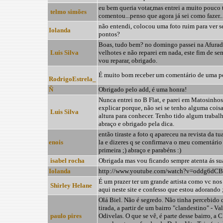
eu bem queria votar,mas entrei a muito pouco
telmo simões
comentou...penso que agora já sei como fazer.
não entendi, colocou uma foto ruim para ver s
Iolanda
pontos?
Boas, tudo bem? no domingo passei na Afurada
Luis Silva
velhotes e não reparei em nada, este fim de se
vou reparar, obrigado.
É muito bom receber um comentário de uma pe
RodrigoEstrela_
Ñ
Obrigado pelo add, é uma honra!
Nunca entrei no B Flat, e parei em Matosinhos
explicar porque, não sei se tenho alguma cois
Luis Silva
altura para conhecer. Tenho tido algum trabalh
abraço e obrigado pela dica.
então tiraste a foto q apareceu na revista da t
enois
la e dizeres q se confirmava o meu comentário 
primeira ;) abraço e parabéns :)
isabel rocha
Obrigada mas vou ficando sempre atenta ás sua
Iolanda
http://www.youtube.com/watch?v=oddg6dC
É um prazer ter um grande artista como vc nos
Shirley Helane
aqui neste site e confesso que estou adorando 
Olá Biel. Não é segredo. Não tinha percebido qu
tirada, a partir de um bairro "clandestino" - Va
paulo pires
Odivelas. O que se vê, é parte desse bairro, a