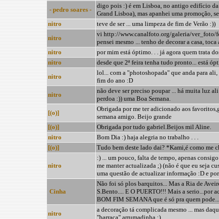
digo pois :) é em Lisboa, no antigo edifício d
- pedro soares -
Grand Lisboa), mas apanhei uma promoção, sen
nitro
teve de ser ... uma limpeza de fim de Verão :))
vi http://www.canalfoto.org/galeria/ver_foto/
nitro
pensei mesmo ... tenho de decorar a casa, toca 
nitro
por mim está óptimo. . . já agora quem trata do
nitro
desde que 2ª feira tenha tudo pronto... está ópt
lol... com a "photoshopada" que anda para ali
nitro
fim do ano :D
não deve ser preciso poupar ... há muita luz ali
nitro
perdoa :)) uma Boa Semana.
Obrigada por me ter adicionado aos favoritos,g
[(o)]
semana amigo. Beijo grande
[(o)]
Obrigada por tudo gabriel.Beijos mil Aline.
nitro
Bom Dia :) haja alegria no trabalho . . .
[(o)]
Tudo bem deste lado dai? *Kami,é como me ch
:) ... um pouco, falta de tempo, apenas consig
nitro
me manter actualizada ;) (não é que eu seja cu
uma questão de actualizar informação :D e po
Não foi só plos barquitos... Mas a Ria de Avei
Cinha
S.Bento.... E O PUERTO!!! Mais a serio...por ac
BOM FIM SEMANA que é só pra quem pode...
a decoração tá complicada mesmo ... mas daqui
nitro
"barraca" arrumadinha :)