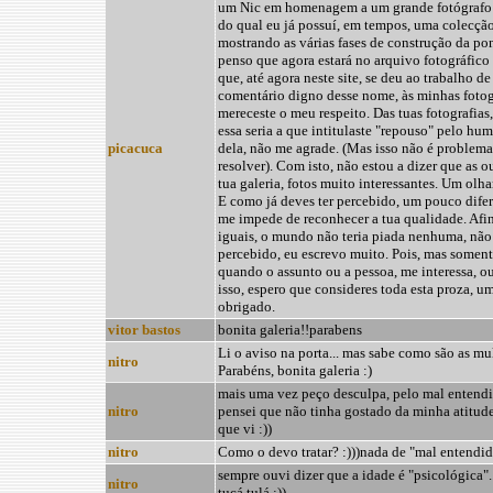
um Nic em homenagem a um grande fotógrafo q
do qual eu já possuí, em tempos, uma colecção
mostrando as várias fases de construção da po
penso que agora estará no arquivo fotográfico 
que, até agora neste site, se deu ao trabalho d
comentário digno desse nome, às minhas fotogra
mereceste o meu respeito. Das tuas fotografias,
essa seria a que intitulaste "repouso" pelo hu
picacuca
dela, não me agrade. (Mas isso não é problem
resolver). Com isto, não estou a dizer que as o
tua galeria, fotos muito interessantes. Um olh
E como já deves ter percebido, um pouco difer
me impede de reconhecer a tua qualidade. Afin
iguais, o mundo não teria piada nenhuma, não 
percebido, eu escrevo muito. Pois, mas soment
quando o assunto ou a pessoa, me interessa, o
isso, espero que consideres toda esta proza, 
obrigado.
vitor bastos
bonita galeria!!parabens
Li o aviso na porta... mas sabe como são as mulhe
nitro
Parabéns, bonita galeria :)
mais uma vez peço desculpa, pelo mal entendi
nitro
pensei que não tinha gostado da minha atitude.
que vi :))
nitro
Como o devo tratar? :)))nada de "mal entendid
sempre ouvi dizer que a idade é "psicológica".
nitro
tucá,tulá :))