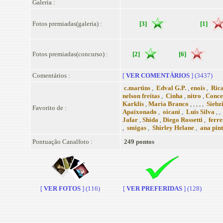
Galeria :
Fotos premiadas(galeria) :
[3]
[1]
Fotos premiadas(concurso) :
[2]
[6]
Comentários :
[
VER COMENTÁRIOS
] (3437)
c.martins
,
Edval G.P.
,
enois
,
Rica
nelson freitas
,
Cinha
,
nitro
,
Conce
Karklis
,
Maria Branco
, , , , ,
Siebz
Favorito de :
Apaixonado
,
oicani
,
Luis Silva
, ,
Jafar
,
Shida
,
Diego Rossetti
,
ferre
,
smigas
,
Shirley Helane
,
ana pin
Pontuação Canalfoto :
249 pontos
[
VER FOTOS
] (116)
[
VER PREFERIDAS
] (128)