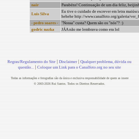
nair
Parabéns! Continuação de um dia feliz, beijin
Eu tive o cuidado de escrever em letra maiúscul
Luis Silva
hehehe http://www.canalfoto.org/galeria/ver
- pedro soares -
"Nossa" custa? Quem são os "nós"? :)
godric nazka
JÁA não me lembrava como era lol
|
|
Regras/Regulamento do Site
Disclaimer
Qualquer problema, dúvida ou
|
questão...
Coloque um Link para o Canalfoto.org no seu site
Todas as informações e fotografias são da única e exclusiva responsabilidade de quem as insere
© 2003-2026 Rui Santos. Todos os Direitos Reservados.