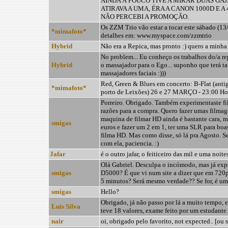
AINDA Á POUCO TIVE A MIRAR DUAS GAJ
ATIRAVA A UMA, ÉRA A CANON 1000D E A
NÃO PERCEBI A PROMOÇÃO.
Os ZZM Trio vão estar a tocar este sábado (13
*mimafoto*
detalhes em: www.myspace.com/zzmtrio
Hybrid
Não era a Repica, mas pronto :) quero a minha t
No problem... Eu conheço os trabalhos do/a rep
Hybrid
o massajador para o Ego... suponho que terá t
massajadores faciais :)))
Red, Green & Blues em concerto: B-Flat (antig
*mimafoto*
porto de Leixões) 26 e 27 MARÇO - 23:00 Ho
Porreiro. Obrigado. Também experimentaste f
razões para a compra. Quero fazer umas film
maquina de filmar HD ainda é bastante cara, m
smigas
euros e fazer um 2 em 1, ter uma SLR para bo
filma HD. Mas como disse, só lá pra Agosto. Se 
com ela, paciencia. :)
Jafar
é o outro jafar, o feiticeiro das mil e uma noite
Olá Gabriel. Desculpa o incómodo, mas já exp
smigas
D5000? É que vi num site a dizer que em 720
5 minutos? Será mesmo verdade?? Se for, é um 
smigas
Hello?
Obrigado, já não passo por lá a muito tempo, e
Luis Silva
teve 18 valores, exame feito por um estudante 
nair
oi, obrigado pelo favorito, not expected.. [ou 