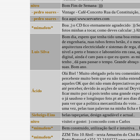
nitro
Bom Fim de Semana :)))
- pedro soares -
Vintage - Café-Concerto Rua da Constituição
- pedro soares -
fica aqui www.servartes.com
Boa ;) o CD fico eternamente agradecido :)) S
*mimafoto*
fotos minhas a tocar, como deves calcular ;) A
Bom dia, espero que tenha tido uma boa entr
de engenharia, ruas tubos ferros betão, é o meu 
arquitectura electricidade e sistemas de rega, d
Luis Silva
nivel a preto e branco e laboratório em casa, a
digital, ainda é caro para o que eu quero. as m
tenho , dá para passar o tempo. Grande abraço 
suas. Bom ano.
Olá Biel ! Muito obrigado pelo teu comentári
percebeste muito bem que eu não tinha entend
aqueles OK que dei não eram depreciativos po
até perceber, devido às acções de um tal Deyv
Ácido
ficar muito por cá pois tenho uma grande exper
o já saudoso e longínquo foto.pt até aos dias d
para ver que a politica mercantilista do voto..
uma vez, pelas tuas palavras na minha ficha e 
Siebzigs-Eins
belas tapeçarias, design agradável e actual..
nitro
visitei e gostei :) concordo com o Carlos
*mimafoto*
Bem construido, utilização facil e intuitiva.... 
ZZM Trio 10 Abril - sexta Armazém do Chá Ru
*mimafoto*
Porto Portugal +351.22.2444223 www.armaz