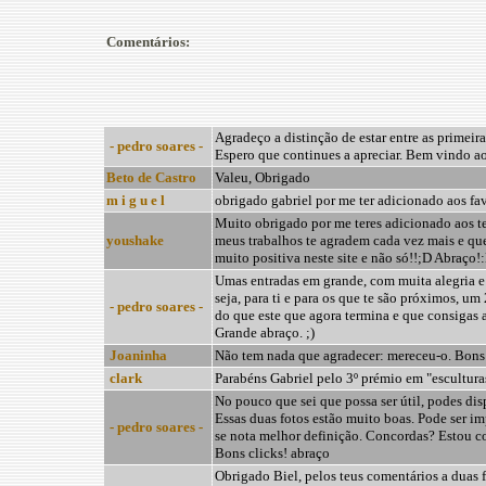
Comentários:
Agradeço a distinção de estar entre as primeira
- pedro soares -
Espero que continues a apreciar. Bem vindo ao
Beto de Castro
Valeu, Obrigado
m i g u e l
obrigado gabriel por me ter adicionado aos fav
Muito obrigado por me teres adicionado aos te
youshake
meus trabalhos te agradem cada vez mais e qu
muito positiva neste site e não só!!;D Abraço!
Umas entradas em grande, com muita alegria e
seja, para ti e para os que te são próximos, 
- pedro soares -
do que este que agora termina e que consigas a
Grande abraço. ;)
Joaninha
Não tem nada que agradecer: mereceu-o. Bons 
clark
Parabéns Gabriel pelo 3º prémio em "escultura
No pouco que sei que possa ser útil, podes disp
Essas duas fotos estão muito boas. Pode ser i
- pedro soares -
se nota melhor definição. Concordas? Estou 
Bons clicks! abraço
Obrigado Biel, pelos teus comentários a duas f