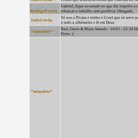
Gabriel, fique avontade no que diz respeito a
RodrigoEstrela_
rebaixar o trabalho sem justificar. Obrigado.
Só uso o Picasa e tenho o Corel que só serve para
isabel rocha
é tudo a olhômetro e fé em Deus.
Red, Green & Blues Sabado - 16/01 - 23:30 Ho
*mimafoto*
Porto ;)
*mimafoto*