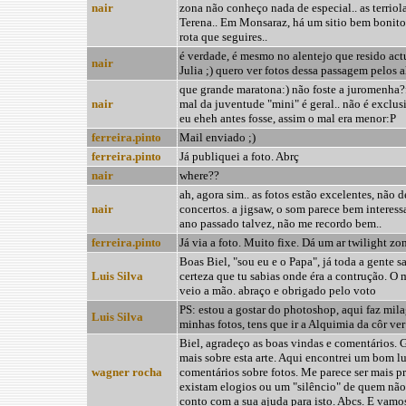
nair
zona não conheço nada de especial.. as terriol
Terena.. Em Monsaraz, há um sitio bem bonito,
rota que seguires..
é verdade, é mesmo no alentejo que resido act
nair
Julia ;) quero ver fotos dessa passagem pelos a
que grande maratona:) não foste a juromenha?f
nair
mal da juventude "mini" é geral.. não é exclu
eu eheh antes fosse, assim o mal era menor:P
ferreira.pinto
Mail enviado ;)
ferreira.pinto
Já publiquei a foto. Abrç
nair
where??
ah, agora sim.. as fotos estão excelentes, não d
nair
concertos. a jigsaw, o som parece bem interess
ano passado talvez, não me recordo bem..
ferreira.pinto
Já via a foto. Muito fixe. Dá um ar twilight zo
Boas Biel, "sou eu e o Papa", já toda a gente 
Luis Silva
certeza que tu sabias onde éra a contrução. O 
veio a mão. abraço e obrigado pelo voto
PS: estou a gostar do photoshop, aqui faz mila
Luis Silva
minhas fotos, tens que ir a Alquimia da côr ver 
Biel, agradeço as boas vindas e comentários. G
mais sobre esta arte. Aqui encontrei um bom l
wagner rocha
comentários sobre fotos. Me parece ser mais p
existam elogios ou um "silêncio" de quem não
conto com a sua ajuda para isto. Abcs. E vamos