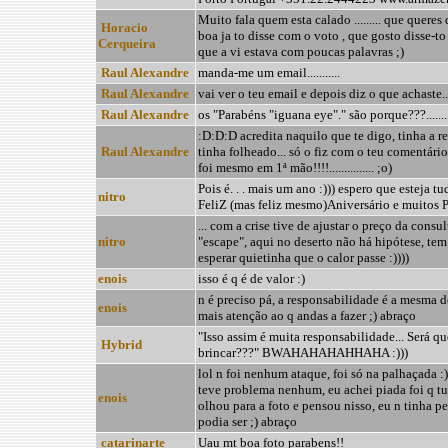
Muito fala quem esta calado ......... que queres
Horacio
boa ja to disse com o voto , que gosto disse-to a
Cerqueira
que a vi estava com poucas palavras ;)
Raul Alexandre
manda-me um email...........
Raul Alexandre
vai ver o teu email e depois diz o que achaste........
Raul Alexandre
os "Parabéns "iguana eye"." são porque???..........
:D:D:D acredita naquilo que te digo, tinha a re
Raul Alexandre
tinha folheado... só o fiz com o teu comentári
foi mesmo em 1ª mão!!!!............... ;o)
Pois é. . . mais um ano :))) espero que esteja 
nitro
FeliZ (mas feliz mesmo)Aniversário e muitos 
... com a crise tive de ajustar o preço da consul
nitro
"escape", aqui no deserto não há hipótese, tem 
esperar quietinha que o calor passe :))))
enois
isso é q é de valor :)
n é preciso pá, a responsabilidade é a mesma de
enois
mais atenção ao q andas a fazer ;) abraço
"Isso assim é muita responsabilidade... Será q
Hybrid
brincar???" BWAHAHAHAHHAHA :)))
lol n foi nenhum ataque, foi só na palhaçada :
teve problema nenhum, eu achei piada foi q tu 
enois
olhou para a foto e pensou nisso, eu n tinha pen
podia ser ;) abraço
catarinarte
Uau mt boa foto parabens!!