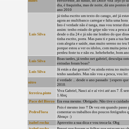
nunes
envolvente, ao fundo, do Dolce Vita Tejo (o t
dia, é fraquinha, mas de noite, dá uns pontos
ano 2010
já tinha escrito um texto do carago, até já esta
agora ao multibanco carregar e falta uma hora
Isto é verdade não é tanga, mas vou tentar di
assim: tenho estado de gripe não vou a pesca 
Luis Silva
desde o dia 24 e já não me lembro do que diss
tinha escrito, porra. Mas para ti e para a tua f
com alegria e saúde, mas muito sereno no teu 
porque estou a ver os idolos, com muita pena
perdeu foste tu e não eu. hehehehehe, bom an
Boas tardes, já tenho net gabriel, desculpa on
Luis Silva
entradas foram boas?
Já estás a dar geniais? eu ainda estou no muit
Luis Silva
tenho saudades. Mas não vou a pesca, vou ler.
é verdade ... desde o ano passado :) espero qu
nitro
2010.
Viva Gabriel, Nasci aí e aí vivi até aos 7. É s
ferreira.pinto
1 Abrç
Paco del Bierzo
Era essa mesmo. Obrigado. Não tive o cuidado 
Pois é mesmo isso !! De vez em quando passo p
PedroFlora
comentar os trabalhos dos poucos fotógrafos q
Abraço :)
isabel rocha
Aproveito a sua dica e vou troca-la. Obg
isabel rocha
Pensei que fossem as folhas que estavam no chã