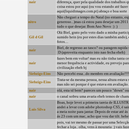
nair
diferença, quer pela qualidade dos trabalhos q
coisa estou por aqui (ou vou estando até fazer 
aqui(liquidimages.com.pt) abraço e boa sorte
Não cheguei a tempo do Natal (no entanto, esp
nitro
generoso...)mas cá estou para desejar um 2011
tudo o que desejar. Bom Ano Novo :) :)
Olá Biel, grato pelo voto dado a minha partic
Gil d Gil
sumido hein (eu por estes dias também ando),
fotos....
Biel, de regresso ao tasco? ou paragem rapida
nair
:D (aproveita enquanto isto nao fecha eheh)
fazes bem em voltar! mas eu não tinha tanta ce
nair
menor frequência e actividade, eu prevejo pa
civilização eheh bj
Siebzigs-Eins
Não percebi essa...do membro em avaliação!!!! 
Trata-se da mesma pessoa, nessa altura estava
Siebzigs-Eins
mas não sei porque é que estava em avaliação.
nair
olá, esta td bem? pareces um pouco "down" ou 
nair
o canal sofreu uma avaria eheh temos de cham
Boas, hoje levei a primeira tareia de ILLUS
andei a levar com adobe photoshop CS5, é sair
Luis Silva
a meia noite para jantar. Depois de estar até 
ás 23 com um mac, acho que vou dar tilt. heh
pois, vai ter mesmo de passar por uma Selecção
fechar a loja.. olha, vens à mouraria :) vais fa