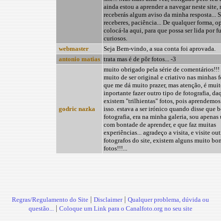
ainda estou a aprender a navegar neste site, 
receberás algum aviso da minha resposta... 
receberes, paciência... De qualquer forma, op
colocá-la aqui, para que possa ser lida por f
curiosos.
webmaster
Seja Bem-vindo, a sua conta foi aprovada.
antonio matias
trata mas é de pôr fotos... -3
muito obrigado pela série de comentários!!! 
muito de ser original e criativo nas minhas f
que me dá muito prazer, mas atenção, é mui
inportante fazer outro tipo de fotografia, d
existem "trilhientas" fotos, pois aprendemo
godric nazka
isso. estava a ser irónico quando disse que 
fotografia, era na minha galeria, sou apena
com bontade de aprender, e que faz muitas
experiências... agradeço a visita, e visite out
fotografos do site, existem alguns muito bon
fotos!!!...
|
|
Regras/Regulamento do Site
Disclaimer
Qualquer problema, dúvida ou
|
questão...
Coloque um Link para o Canalfoto.org no seu site