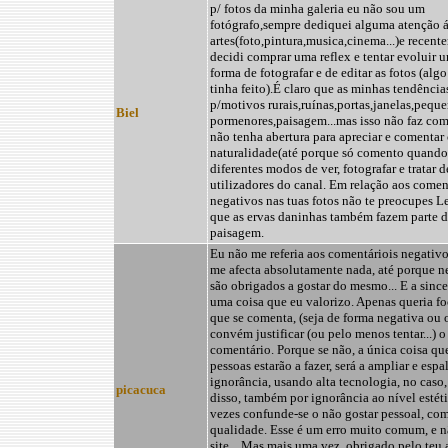
p/ fotos da minha galeria eu não sou um
fotógrafo,sempre dediquei alguma atenção 
artes(foto,pintura,musica,cinema...)e recent
decidi comprar uma reflex e tentar evoluir
forma de fotografar e de editar as fotos (alg
tinha feito).É claro que as minhas tendência
p/motivos rurais,ruínas,portas,janelas,pequ
Biel
pormenores,paisagem...mas isso não faz co
não tenha abertura para apreciar e comentar
naturalidade(até porque só comento quando
diferentes modos de ver, fotografar e tratar 
utilizadores do canal. Em relação aos comen
negativos nas tuas fotos não te preocupes L
que as ervas daninhas também fazem parte 
paisagem.
Eu não me referia aos comentáriois negativo
me afecta absolutamente nada, até porque 
são obrigados a gostar do mesmo... E a since
uma coisa que eu valorizo. Apenas queria foc
que se comenta, (seja de forma negativa ou 
convém justificar (ou pelo menos tentar...) o
comentário. Porque se não, a única coisa qu
pessoas estarão a fazer, será a ampliar e espa
ignorância, usando alta tecnologia, no caso,
picacuca
disso, também por ignorância ao nível estét
vezes confunde-se o não gostar pessoal, com
qualidade. Esse é um erro muito comum, e n
site... Mas mais uma vez, obrigado pelo teu 