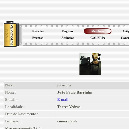
Notícias
Páginas
Membros
Arti
Eventos
Anúncios
GALERIA
Conc
Nick :
picacuca
Nome :
João Paulo Barrinha
E-mail :
E-mail
Localidade :
Torres Vedras
Data de Nascimento :
Profissão :
comerciante
Msn messenger(ICQ...) :