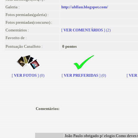
Galeria :
http://abllau.blogspot.com/
Fotos premiadas(galeria) :
Fotos premiadas(concurso) :
Comentários :
[
VER COMENTÁRIOS
] (2)
Favorito de :
Pontuação Canalfoto :
0 pontos
[
VER FOTOS
] (0)
[
VER PREFERIDAS
] (0)
[
VER A
Comentários:
João Paulo obrigado p/ elogio.Como deves t