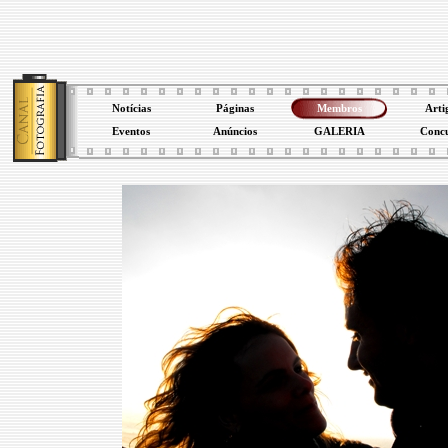
Notícias
Páginas
Membros
Arti
Eventos
Anúncios
GALERIA
Conc