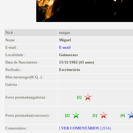
Nick :
smigas
Nome :
Miguel
E-mail :
E-mail
Localidade :
Guimaraes
Data de Nascimento :
15/11/1982 (43 anos)
Profissão :
Escriturário
Msn messenger(ICQ...) :
Galeria :
Fotos premiadas(galeria) :
[1]
Fotos premiadas(concurso) :
[2]
[1]
[4]
Comentários :
[
VER COMENTÁRIOS
] (934)