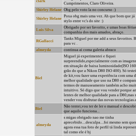
clark
Cumprimentos, Claro Oliveira.
Shirley Helane
Obg pelo voto la no concurso :)
Poxa obg mais uma vez. Ah que bom que já
Shirley Helane
stylo entre vc's do site :)
Obrigado por ser favorito, e umas boas féria
Luis Silva
companhia dos mais amados, abraço.
Tanks Miguel por me add a seus favoritos. B
RGallacci
para vc .
almeyda
continua ai coma galeria abraco
Miguel já experimentei e fiquei
surpreendido,especialmente com as imagens
em situação de baixa luminosidade(ISO 160
grão do que a Nikon D80 ISO 400). Só testei 
de kit,vou fazer uma experiência com uma d
Biel
melhor qualidade que uso na D80 e compara
termos de manuseamento também acho muit
intuitivo. Só digo que vou vender porque an
lentes de melhor qualidade para a D80,mas 
vender vou disfrutar das novas tecnologias.
Não tentei,vou ter de ler o manual e descob
Biel
que aquilo funciona...
s migas obrigado nao me tinha
aprecebido....desculpa....foi mesmo sem quere
almeyda
agora essa tua foto de perfil tá linda repres
tal como ele é bj