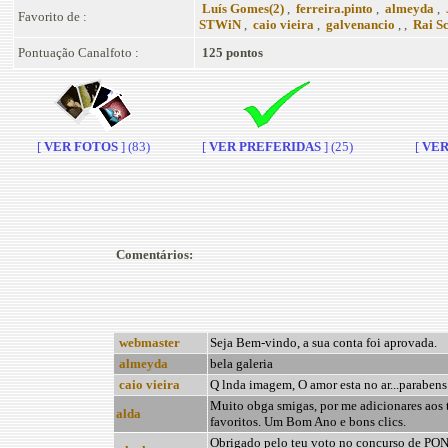
Luís Gomes(2)
,
ferreira.pinto
,
almeyda
,
Favorito de :
STWiN
,
caio vieira
,
galvenancio
, ,
Rai Sc
Pontuação Canalfoto :
125 pontos
[
VER FOTOS
] (83)
[
VER PREFERIDAS
] (25)
[
VER 
Comentários:
webmaster
Seja Bem-vindo, a sua conta foi aprovada.
almeyda
bela galeria
caio vieira
Q lnda imagem, O amor esta no ar...parabens
Muito obga smigas, por me adicionares aos 
alda
favoritos. Um Bom Ano e bons clics.
Obrigado pelo teu voto no concurso de PO