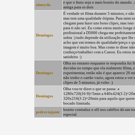
e que o fruto seja o mais bonito do mundo...
almeyda
amiga para os dois
É verdade só filma durante 5 minutos, e nã
mas tem uma qualidade ótipma. Para mim o
chegam para fazer uns bons clipes, mas isso
para ti não sei. Eu como estou muito longe d
profissional a D5000 chega-me perfeitament
Domingos
sobra :) tudo depende da utilização que lhe 
acho que em termos de qualidade/preço e q
imagem é muito boa. Mas como te disse não
conheço/trabalhei com a Canon. Eu estou m
satisfeito :)
Olha no entanto enquante te respondia fui 
duvidas no tempo que ela realmente filma, e
Domingos
experimentar, então não é que aparece 20 m
não tenho o cartão vazio, agora estou a ver 
clipes de 5 minutos, já volto :)
Olha vou-te dizer o que se passa: a
1280x720(16:9)=5min a 640x424(3:2)=20m
Domingos
320x216(3:2)=20min para aquilo que quere
bocado limitada.
bonito contraluz o sôl nos cabêlos dà um t
pedroviajante
especial.