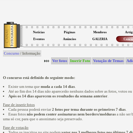
Notícias
Páginas
Membros
Artig
Eventos
Anúncios
GALERIA
Concu
Concurso
/ Informação
Ver fotos
Inserir Foto
Votação de Temas
Adi
O concurso está definido do seguinte modo:
Existe um tema que
muda a cada 14 dias
.
Até ao fim dos 14 dias não aparecerão nenhuns dados sobre as fotos, votos ou
Após os 14 dias aparecem os resultados da semana anterior
.
Fase de inserir fotos
Cada pessoa poderá enviar
2 fotos por tema durante os primeiros 7 dias
.
Essas fotos
não podem conter assinaturas nem borders/molduras
a não ser 
uma só cor, para que o anonimato seja preservado.
Fase de votação
Todos os inscritos no site podem
votar nas 3 melhores fotos nos últimos 7 d