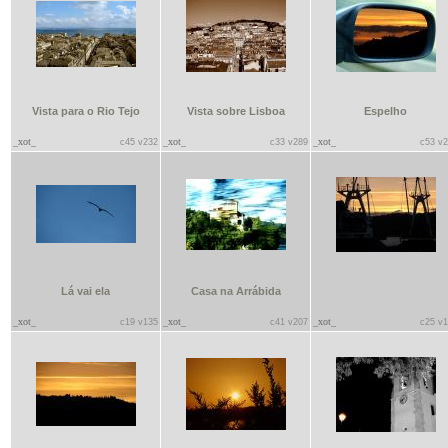
Vista para o Rio Tejo
Vista sobre Lisboa
Espelho
_xot_
_xot_
_xot_
c45 v232
c33 v289
c53 v
Lá vai ela
Casa na Arrábida
_xot_
_xot_
_xot_
c19 v135
c41 v207
c25 v