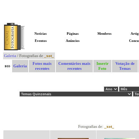
Notícias
Páginas
Membros
Artig
Eventos
Anúncios
GALERIA
Concu
Galeria
/ Fotografias de
_xot_
Fotos mais
Comentários mais
Inserir
Votação de
Galeria
recentes
recentes
Foto
Temas
Fotografias de:
_xot_